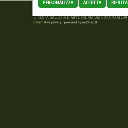
PERSONALIZZA
ACCETTA
RIFIUT
©
RECTA GALLERIA D'ARTE SRL VIA DEI CORONARI 140 -
Informativa privacy
-
powered by netSnap.it