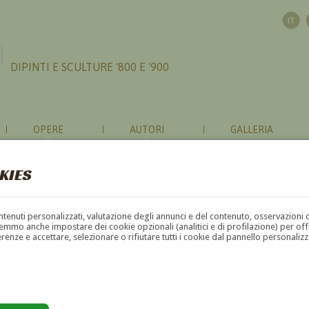
DIPINTI E SCULTURE '800 E '900
OPERE
AUTORI
GALLERIA
KIES
contenuti personalizzati, valutazione degli annunci e del contenuto, osservazioni 
mmo anche impostare dei cookie opzionali (analitici e di profilazione) per offrir
erenze e accettare, selezionare o rifiutare tutti i cookie dal pannello personali
G
H
I
J
K
L
M
N
O
P
Q
R
S
T
U