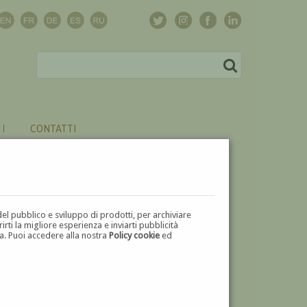
CONTATTI
del pubblico e sviluppo di prodotti, per archiviare
ti la migliore esperienza e inviarti pubblicità
zza. Puoi accedere alla nostra
Policy cookie
ed
V
W
X
Y
Z
⬅