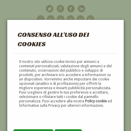
CONSENSO ALL'USO DEI
COOKIES
GALLERIA
D'ARTE
Il nostro sito utilizza cookie tecnici per annunci e
contenuti personalizzati, valutazione degli annunci e del
contenuto, osservazioni del pubblico e sviluppo di
DIPINTI E SCULTURE '800 E '900
prodotti, per archiviare e/o accedere a informazioni su
un dispositivo. Vorremmo anche impostare dei cookie
opzionali (analitici e di profilazione) per offrirti la
migliore esperienza e inviarti pubblicità personalizzata.
Puoi scegliere di gestire le tue preferenze e accettare,
selezionare o rifiutare tutti i cookie dal pannello
personalizza. Puoi accedere alla nostra
Policy cookie
ed
Informativa sulla Privacy per ulteriori informazioni.