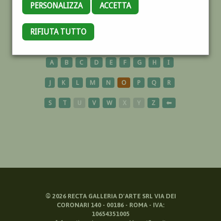
PERSONALIZZA
ACCETTA
MILITARE
RIFIUTA TUTTO
A
B
C
D
E
F
G
H
I
J
K
L
M
N
O
P
Q
R
S
T
U
V
W
X
Y
Z
⬅
©
2026
RECTA GALLERIA D'ARTE SRL VIA DEI
CORONARI 140 - 00186 - ROMA - IVA:
10654351005