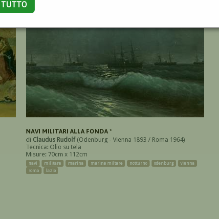
A TUTTO
NAVI MILITARI ALLA FONDA *
di
Claudus Rudolf
(Odenburg - Vienna 1893 / Roma 1964)
Tecnica: Olio su tela
Misure: 70cm x 112cm
navi
militare
marina
marina miltare
notturno
odenburg
vienna
roma
lazio