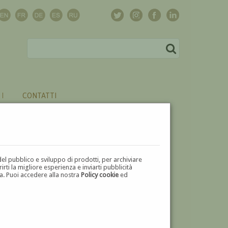
CONTATTI
del pubblico e sviluppo di prodotti, per archiviare
ti la migliore esperienza e inviarti pubblicità
zza. Puoi accedere alla nostra
Policy cookie
ed
V
W
X
Y
Z
⬅