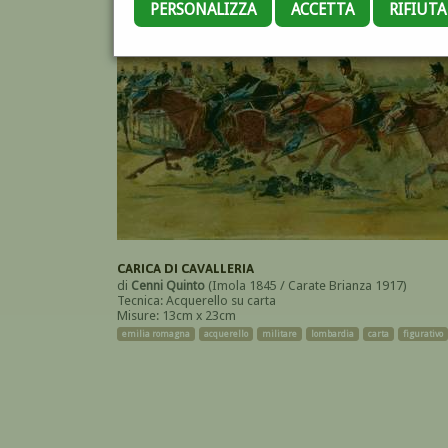
PERSONALIZZA
ACCETTA
RIFIUT
CARICA DI CAVALLERIA
di
Cenni Quinto
(Imola 1845 / Carate Brianza 1917)
Tecnica: Acquerello su carta
Misure: 13cm x 23cm
emilia romagna
acquerello
militare
lombardia
carta
figurativo