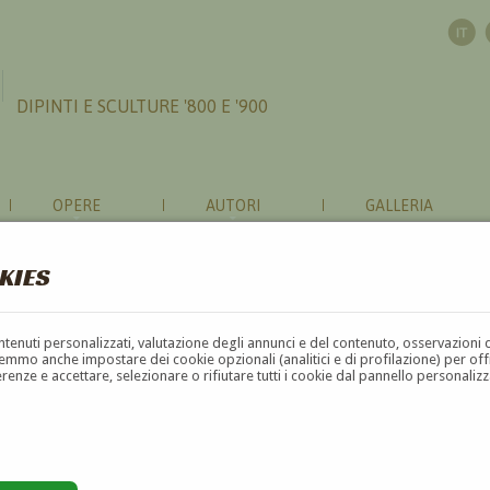
DIPINTI E SCULTURE '800 E '900
OPERE
AUTORI
GALLERIA
KIES
contenuti personalizzati, valutazione degli annunci e del contenuto, osservazioni 
mmo anche impostare dei cookie opzionali (analitici e di profilazione) per offrir
erenze e accettare, selezionare o rifiutare tutti i cookie dal pannello personali
G
H
I
J
K
L
M
N
O
P
Q
R
S
T
U