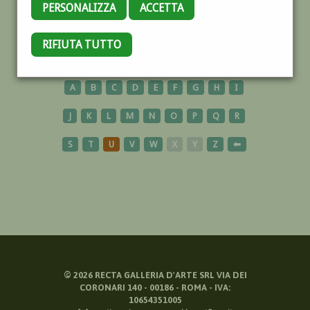
PERSONALIZZA
ACCETTA
CAVALESE
RIFIUTA TUTTO
A
B
C
D
E
F
G
H
I
J
K
L
M
N
O
P
Q
R
S
T
U
V
W
X
Y
Z
⬅
©
2026
RECTA GALLERIA D'ARTE SRL VIA DEI
CORONARI 140 - 00186 - ROMA - IVA:
10654351005