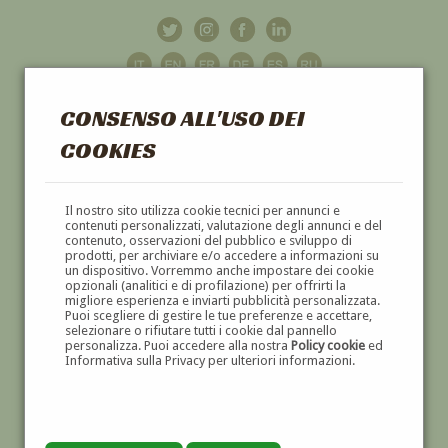
CONSENSO ALL'USO DEI
COOKIES
GALLERIA
D'ARTE
Il nostro sito utilizza cookie tecnici per annunci e
contenuti personalizzati, valutazione degli annunci e del
contenuto, osservazioni del pubblico e sviluppo di
DIPINTI E SCULTURE '800 E '900
prodotti, per archiviare e/o accedere a informazioni su
un dispositivo. Vorremmo anche impostare dei cookie
opzionali (analitici e di profilazione) per offrirti la
migliore esperienza e inviarti pubblicità personalizzata.
Puoi scegliere di gestire le tue preferenze e accettare,
selezionare o rifiutare tutti i cookie dal pannello
personalizza. Puoi accedere alla nostra
Policy cookie
ed
Informativa sulla Privacy per ulteriori informazioni.