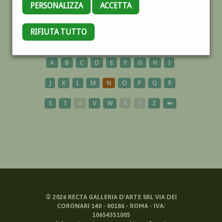
PERSONALIZZA
ACCETTA
CAVALESE
RIFIUTA TUTTO
A
B
C
D
E
F
G
H
I
J
K
L
M
N
O
P
Q
R
S
T
U
V
W
X
Y
Z
⬅
©
2026
RECTA GALLERIA D'ARTE SRL VIA DEI
CORONARI 140 - 00186 - ROMA - IVA:
10654351005