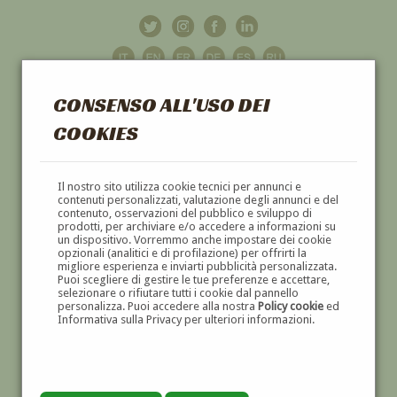
CONSENSO ALL'USO DEI
COOKIES
GALLERIA
D'ARTE
Il nostro sito utilizza cookie tecnici per annunci e
contenuti personalizzati, valutazione degli annunci e del
contenuto, osservazioni del pubblico e sviluppo di
DIPINTI E SCULTURE '800 E '900
prodotti, per archiviare e/o accedere a informazioni su
un dispositivo. Vorremmo anche impostare dei cookie
opzionali (analitici e di profilazione) per offrirti la
migliore esperienza e inviarti pubblicità personalizzata.
Puoi scegliere di gestire le tue preferenze e accettare,
selezionare o rifiutare tutti i cookie dal pannello
personalizza. Puoi accedere alla nostra
Policy cookie
ed
Informativa sulla Privacy per ulteriori informazioni.