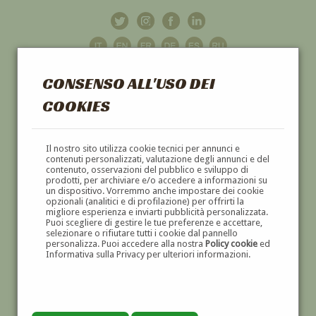
CONSENSO ALL'USO DEI
COOKIES
GALLERIA
D'ARTE
Il nostro sito utilizza cookie tecnici per annunci e
contenuti personalizzati, valutazione degli annunci e del
contenuto, osservazioni del pubblico e sviluppo di
DIPINTI E SCULTURE '800 E '900
prodotti, per archiviare e/o accedere a informazioni su
un dispositivo. Vorremmo anche impostare dei cookie
opzionali (analitici e di profilazione) per offrirti la
migliore esperienza e inviarti pubblicità personalizzata.
Puoi scegliere di gestire le tue preferenze e accettare,
selezionare o rifiutare tutti i cookie dal pannello
personalizza. Puoi accedere alla nostra
Policy cookie
ed
Informativa sulla Privacy per ulteriori informazioni.