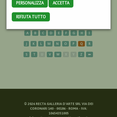
PERSONALIZZA
ACCETTA
CAVALESE
RIFIUTA TUTTO
A
B
C
D
E
F
G
H
I
J
K
L
M
N
O
P
Q
R
S
T
U
V
W
X
Y
Z
⬅
©
2026
RECTA GALLERIA D'ARTE SRL VIA DEI
CORONARI 140 - 00186 - ROMA - IVA:
10654351005