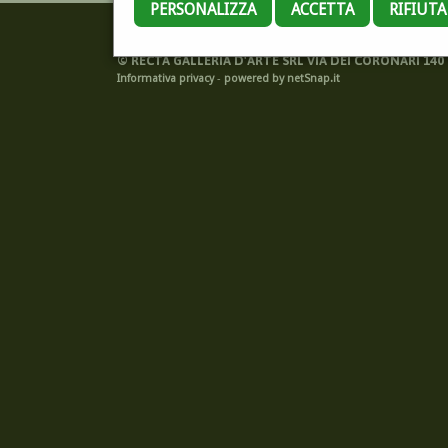
PERSONALIZZA
ACCETTA
RIFIUT
©
RECTA GALLERIA D'ARTE SRL VIA DEI CORONARI 140 -
Informativa privacy
-
powered by netSnap.it