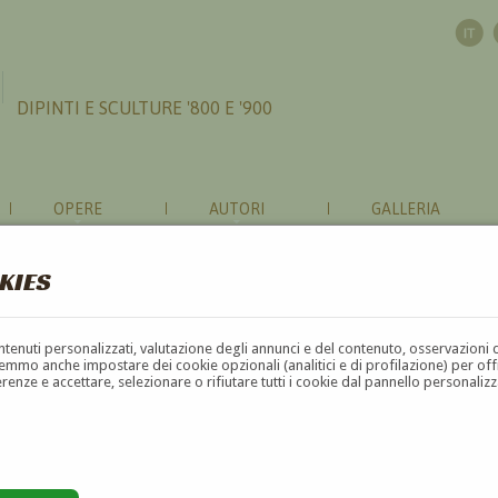
DIPINTI E SCULTURE '800 E '900
OPERE
AUTORI
GALLERIA
KIES
contenuti personalizzati, valutazione degli annunci e del contenuto, osservazioni 
mmo anche impostare dei cookie opzionali (analitici e di profilazione) per offrir
erenze e accettare, selezionare o rifiutare tutti i cookie dal pannello personali
G
H
I
J
K
L
M
N
O
P
Q
R
S
T
U