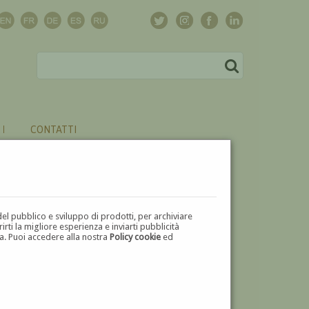
CONTATTI
del pubblico e sviluppo di prodotti, per archiviare
ti la migliore esperienza e inviarti pubblicità
zza. Puoi accedere alla nostra
Policy cookie
ed
V
W
X
Y
Z
⬅