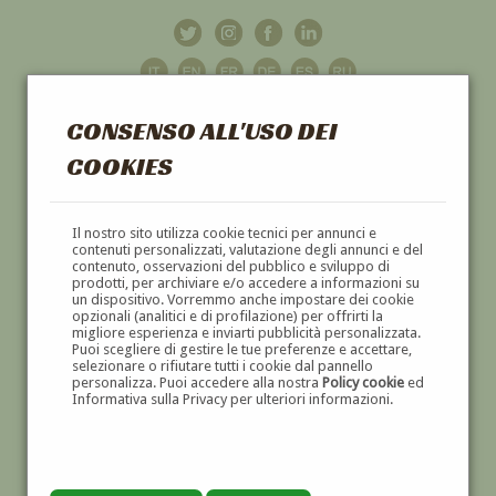
CONSENSO ALL'USO DEI
COOKIES
GALLERIA
D'ARTE
Il nostro sito utilizza cookie tecnici per annunci e
contenuti personalizzati, valutazione degli annunci e del
contenuto, osservazioni del pubblico e sviluppo di
DIPINTI E SCULTURE '800 E '900
prodotti, per archiviare e/o accedere a informazioni su
un dispositivo. Vorremmo anche impostare dei cookie
opzionali (analitici e di profilazione) per offrirti la
migliore esperienza e inviarti pubblicità personalizzata.
Puoi scegliere di gestire le tue preferenze e accettare,
selezionare o rifiutare tutti i cookie dal pannello
personalizza. Puoi accedere alla nostra
Policy cookie
ed
Informativa sulla Privacy per ulteriori informazioni.