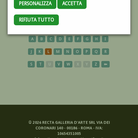
PERSONALIZZA
ACCETTA
CAVALESE
RIFIUTA TUTTO
A
B
C
D
E
F
G
H
I
J
K
L
M
N
O
P
Q
R
S
T
U
V
W
X
Y
Z
⬅
©
2026
RECTA GALLERIA D'ARTE SRL VIA DEI
CORONARI 140 - 00186 - ROMA - IVA:
10654351005