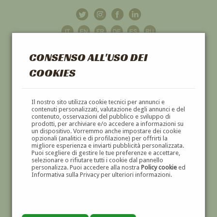
CONSENSO ALL'USO DEI
COOKIES
GALLERIA
D'ARTE
Il nostro sito utilizza cookie tecnici per annunci e
contenuti personalizzati, valutazione degli annunci e del
contenuto, osservazioni del pubblico e sviluppo di
DIPINTI E SCULTURE '800 E '900
prodotti, per archiviare e/o accedere a informazioni su
un dispositivo. Vorremmo anche impostare dei cookie
opzionali (analitici e di profilazione) per offrirti la
migliore esperienza e inviarti pubblicità personalizzata.
Puoi scegliere di gestire le tue preferenze e accettare,
selezionare o rifiutare tutti i cookie dal pannello
personalizza. Puoi accedere alla nostra
Policy cookie
ed
Informativa sulla Privacy per ulteriori informazioni.