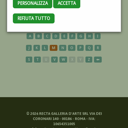
PERSONALIZZA
ACCETTA
CAVALESE
RIFIUTA TUTTO
A
B
C
D
E
F
G
H
I
J
K
L
M
N
O
P
Q
R
S
T
U
V
W
X
Y
Z
⬅
©
2026
RECTA GALLERIA D'ARTE SRL VIA DEI
CORONARI 140 - 00186 - ROMA - IVA:
10654351005