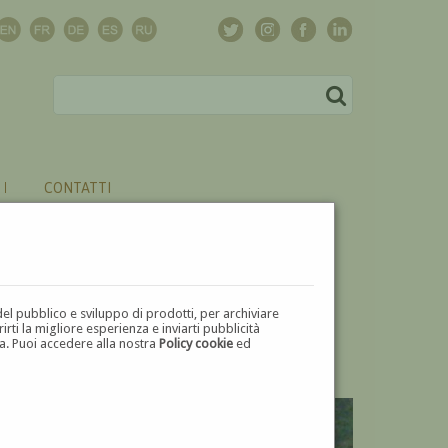
CONTATTI
del pubblico e sviluppo di prodotti, per archiviare
ti la migliore esperienza e inviarti pubblicità
zza. Puoi accedere alla nostra
Policy cookie
ed
V
W
X
Y
Z
⬅