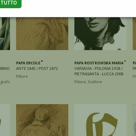
A TUTTO
PAPA ERCOLE
PAPA ROSTKOWSKA MARIA
P
RBINO
ANTE 1845 / POST 1872
VARSAVIA - POLONIA 1928 /
P
PIETRASANTA - LUCCA 2008
Pittore
Pi
tografo
Pittore, Scultore