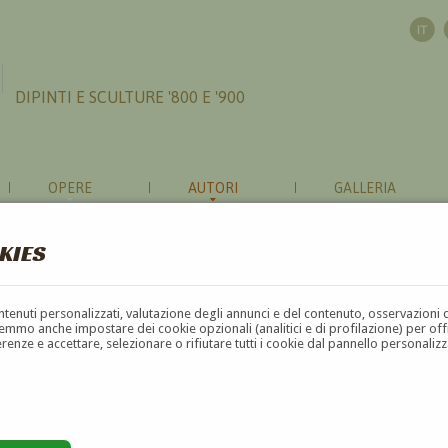
DIPINTI E SCULTURE '800 E '900
OPERE
AUTORI
GALLERIA
KIES
contenuti personalizzati, valutazione degli annunci e del contenuto, osservazioni 
mmo anche impostare dei cookie opzionali (analitici e di profilazione) per offrir
erenze e accettare, selezionare o rifiutare tutti i cookie dal pannello personali
G
H
I
J
K
L
M
N
O
P
Q
R
S
T
U