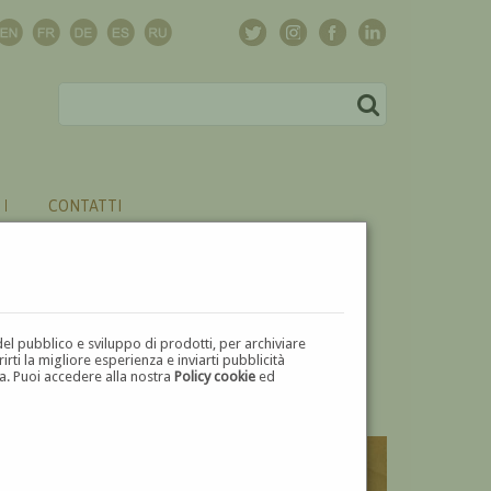
CONTATTI
del pubblico e sviluppo di prodotti, per archiviare
ti la migliore esperienza e inviarti pubblicità
zza. Puoi accedere alla nostra
Policy cookie
ed
V
W
X
Y
Z
⬅