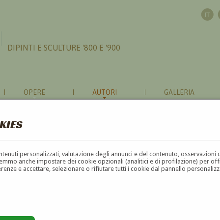
DIPINTI E SCULTURE '800 E '900
OPERE
AUTORI
GALLERIA
KIES
contenuti personalizzati, valutazione degli annunci e del contenuto, osservazioni 
mmo anche impostare dei cookie opzionali (analitici e di profilazione) per offrir
erenze e accettare, selezionare o rifiutare tutti i cookie dal pannello personali
G
H
I
J
K
L
M
N
O
P
Q
R
S
T
U