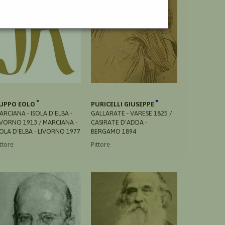
UPPO EOLO
PURICELLI GIUSEPPE
ARCIANA - ISOLA D'ELBA -
GALLARATE - VARESE 1825 /
IVORNO 1913 / MARCIANA -
CASIRATE D'ADDA -
SOLA D'ELBA - LIVORNO 1977
BERGAMO 1894
ttore
Pittore