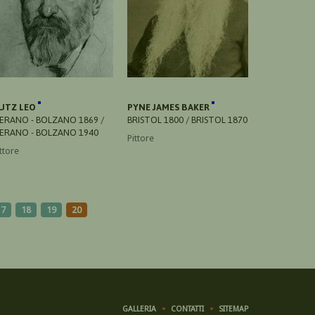
UTZ LEO
PYNE JAMES BAKER
ERANO - BOLZANO 1869 /
BRISTOL 1800 / BRISTOL 1870
ERANO - BOLZANO 1940
Pittore
ttore
17
18
19
20
GALLERIA
CONTATTI
SITEMAP