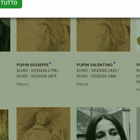
A TUTTO
PUPIN GIUSEPPE
PUPIN VALENTINO
P
SCHIO - VICENZA 1798 /
SCHIO - VICENZA 1830 /
M
SCHIO - VICENZA 1879
SCHIO - VICENZA 1886
L
I
Pittore
Pittore
Pi