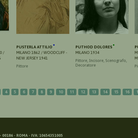
PUSTERLA ATTILIO
PUTHOD DOLORES
P
0 /
MILANO 1862 / WOODCLIFF -
MILANO 1934
M
6
NEW JERSEY 1941
M
Pittore, Incisore, Scenografo,
Decoratore
Pittore
Pi
4
5
6
7
8
9
10
11
12
13
14
15
16
 00186 - ROMA - IVA: 10654351005