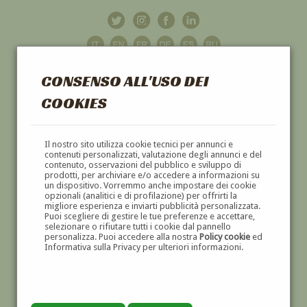
CONSENSO ALL'USO DEI
COOKIES
GALLERIA
D'ARTE
Il nostro sito utilizza cookie tecnici per annunci e
contenuti personalizzati, valutazione degli annunci e del
contenuto, osservazioni del pubblico e sviluppo di
DIPINTI E SCULTURE '800 E '900
prodotti, per archiviare e/o accedere a informazioni su
un dispositivo. Vorremmo anche impostare dei cookie
opzionali (analitici e di profilazione) per offrirti la
migliore esperienza e inviarti pubblicità personalizzata.
Puoi scegliere di gestire le tue preferenze e accettare,
selezionare o rifiutare tutti i cookie dal pannello
personalizza. Puoi accedere alla nostra
Policy cookie
ed
Informativa sulla Privacy per ulteriori informazioni.