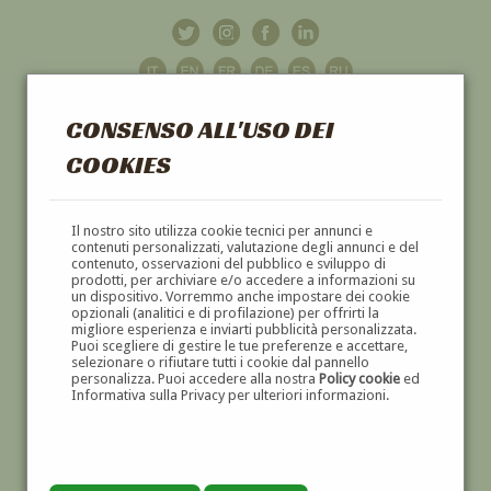
CONSENSO ALL'USO DEI
COOKIES
GALLERIA
D'ARTE
Il nostro sito utilizza cookie tecnici per annunci e
contenuti personalizzati, valutazione degli annunci e del
contenuto, osservazioni del pubblico e sviluppo di
DIPINTI E SCULTURE '800 E '900
prodotti, per archiviare e/o accedere a informazioni su
un dispositivo. Vorremmo anche impostare dei cookie
opzionali (analitici e di profilazione) per offrirti la
migliore esperienza e inviarti pubblicità personalizzata.
Puoi scegliere di gestire le tue preferenze e accettare,
selezionare o rifiutare tutti i cookie dal pannello
personalizza. Puoi accedere alla nostra
Policy cookie
ed
Informativa sulla Privacy per ulteriori informazioni.