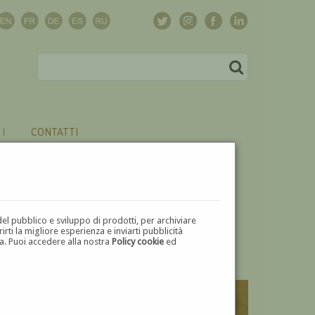
CONTATTI
del pubblico e sviluppo di prodotti, per archiviare
ti la migliore esperienza e inviarti pubblicità
zza. Puoi accedere alla nostra
Policy cookie
ed
V
W
X
Y
Z
⬅