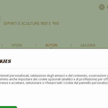
DIPINTI E SCULTURE '800 E '900
OPERE
AUTORI
GALLERIA
KIES
contenuti personalizzati, valutazione degli annunci e del contenuto, osservazioni 
mmo anche impostare dei cookie opzionali (analitici e di profilazione) per offrir
erenze e accettare, selezionare o rifiutare tutti i cookie dal pannello personali
G
H
I
J
K
L
M
N
O
P
Q
R
S
T
U