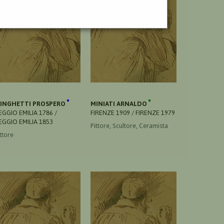
INGHETTI PROSPERO
MINIATI ARNALDO
EGGIO EMILIA 1786 /
FIRENZE 1909 / FIRENZE 1979
EGGIO EMILIA 1853
Pittore, Scultore, Ceramista
ttore