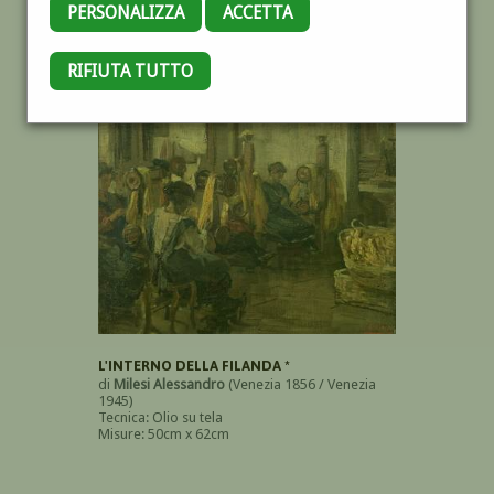
PERSONALIZZA
ACCETTA
RIFIUTA TUTTO
OPERE DELL'AUTORE
L'INTERNO DELLA FILANDA *
di
Milesi Alessandro
(Venezia 1856 / Venezia
1945)
Tecnica: Olio su tela
Misure: 50cm x 62cm