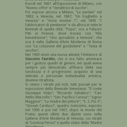
Esordì nel 1881 all'Esposizione di Milano, con
"Nonno offre" e "Venditrice di zucche".
Poi espose ancora a Milano, "Le perlaie" nel
1883; a Venezia, nel 1887, "Un traghetto a
Venezia" e "Voria montar ?"; nel 1895 "I
Fabbricatori di penitenze" e da allora in tutte le
Biennali di quella città; "Pope", ora a Palazzo
Pitti in Firenze, dove trovasi con "Alla
benedizione"; "Uno sposalizio a Venezia", che
ora è nella Galleria d'Arte Moderna di Roma
con "La colazione del gondoliere" e "Testa di
vecchio".
Nel 1903 iniziò una nuova attività; l'imitatore di
Giacomo Favretto
, che si era fatto ammirare
per i gustosi quadri di genere, nei quali aveva
sempre più dimostrato affinarsi della sua
tavolozza e il progressivo acquisto di una
delicata e personale individualità artistica,
divenne ritrattista.
Si citano i ritratti più noti, tutti passati per le
esposizioni della Biennale Veneziana: "Il conte
Giuseppe Volpi"; "Riccardo Selvatico"; "Cav.
Attilio Marzollo"; "Sen. Pacifico Ceresa"; "signor
Maggioni"; "La madre del pittore"; "S. S. Pio X";
"Giosuè Carducci", quadro notissimo, esposto
nel 1905 e poi nel 1907, dopo la morte del
Poeta: questi ultimi due dipinti sono nella
Galleria d'Arte Moderna di Venezia, coi ritratti
di "Lorenza Perosi" e quello citato della "Madre
del pittore".