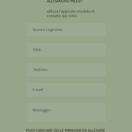
ALESSANDRO MILESI?
utilizza l'apposito modulo di
contatto qui sotto
Il nome è obbligatorio
La città è obbligatoria
L'indirizzo mail non è valido
Il messaggio è obbligatorio
PUOI CARICARE DELLE IMMAGINI DA ALLEGARE AL