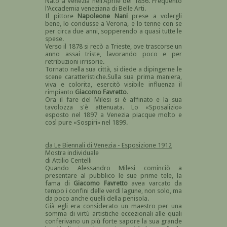
Nato a Venezia nell'Aprile del 1856. Frequentò
l'Accademia veneziana di Belle Arti.
Il pittore
Napoleone Nani
prese a volergli
bene, lo condusse a Verona, e lo tenne con se
per circa due anni, sopperendo a quasi tutte le
spese.
Verso il 1878 si recò a Trieste, ove trascorse un
anno assai triste, lavorando poco e per
retribuzioni irrisorie.
Tornato nella sua città, si diede a dipingerne le
scene caratteristiche.Sulla sua prima maniera,
viva e colorita, esercitò visibile influenza il
rimpianto
Giacomo Favretto
.
Ora il fare del Milesi si è affinato e la sua
tavolozza s'è attenuata. Lo «Sposalizio»
esposto nel 1897 a Venezia piacque molto e
così pure «Sospiri» nel 1899.
da Le Biennali di Venezia - Esposizione 1912
Mostra individuale
di Attilio Centelli
Quando Alessandro Milesi cominciò a
presentare al pubblico le sue prime tele, la
fama di
Giacomo Favretto
avea varcato da
tempo i confini delle verdi lagune, non solo, ma
da poco anche quelli della penisola.
Già egli era considerato un maestro per una
somma di virtù artistiche eccezionali alle quali
conferivano un più forte sapore la sua grande