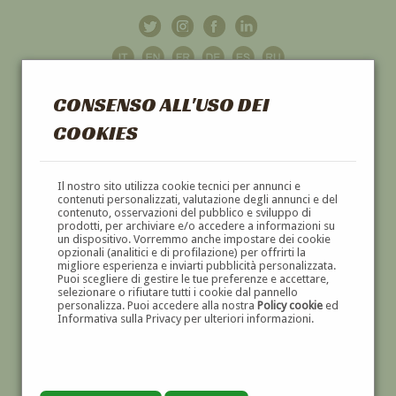
CONSENSO ALL'USO DEI
COOKIES
GALLERIA
D'ARTE
Il nostro sito utilizza cookie tecnici per annunci e
contenuti personalizzati, valutazione degli annunci e del
contenuto, osservazioni del pubblico e sviluppo di
DIPINTI E SCULTURE '800 E '900
prodotti, per archiviare e/o accedere a informazioni su
un dispositivo. Vorremmo anche impostare dei cookie
opzionali (analitici e di profilazione) per offrirti la
migliore esperienza e inviarti pubblicità personalizzata.
Puoi scegliere di gestire le tue preferenze e accettare,
selezionare o rifiutare tutti i cookie dal pannello
personalizza. Puoi accedere alla nostra
Policy cookie
ed
Informativa sulla Privacy per ulteriori informazioni.