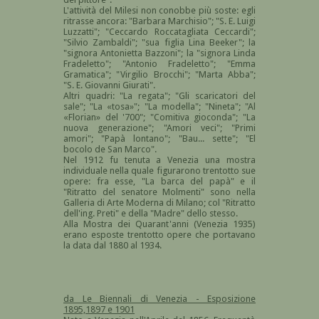
L'attività del Milesi non conobbe più soste: egli
ritrasse ancora: "Barbara Marchisio"; "S. E. Luigi
Luzzatti"; "Ceccardo Roccatagliata Ceccardi";
"Silvio Zambaldi"; "sua figlia Lina Beeker"; la
"signora Antonietta Bazzoni"; la "signora Linda
Fradeletto"; "Antonio Fradeletto"; "Emma
Gramatica"; "Virgilio Brocchi"; "Marta Abba";
"S. E. Giovanni Giurati".
Altri quadri: "La regata"; "Gli scaricatori del
sale"; "La «tosa»"; "La modella"; "Nineta"; "Al
«Florian» del '700"; "Comitiva gioconda"; "La
nuova generazione"; "Amori veci"; "Primi
amori"; "Papà lontano"; "Bau... sette"; "El
bocolo de San Marco".
Nel 1912 fu tenuta a Venezia una mostra
individuale nella quale figurarono trentotto sue
opere: fra esse, "La barca del papà" e il
"Ritratto del senatore Molmenti" sono nella
Galleria di Arte Moderna di Milano; col "Ritratto
dell'ing. Preti" e della "Madre" dello stesso.
Alla Mostra dei Quarant'anni (Venezia 1935)
erano esposte trentotto opere che portavano
la data dal 1880 al 1934.
da Le Biennali di Venezia - Esposizione
1895,1897 e 1901