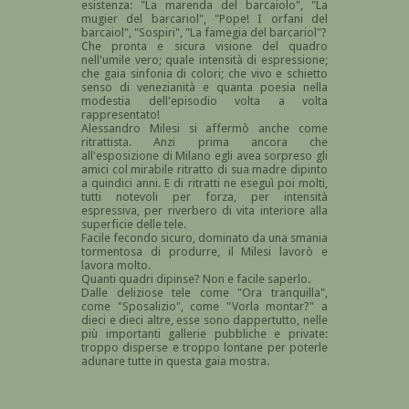
esistenza: "La marenda del barcaiolo", "La
mugier del barcariol", "Pope! I orfani del
barcaiol", "Sospiri", "La famegia del barcariol"?
Che pronta e sicura visione del quadro
nell'umile vero; quale intensità di espressione;
che gaia sinfonia di colori; che vivo e schietto
senso di venezianità e quanta poesia nella
modestia dell'episodio volta a volta
rappresentato!
Alessandro Milesi si affermò anche come
ritrattista. Anzi prima ancora che
all'esposizione di Milano egli avea sorpreso gli
amici col mirabile ritratto di sua madre dipinto
a quindici anni. E di ritratti ne eseguì poi molti,
tutti notevoli per forza, per intensità
espressiva, per riverbero di vita interiore alla
superficie delle tele.
Facile fecondo sicuro, dominato da una smania
tormentosa di produrre, il Milesi lavorò e
lavora molto.
Quanti quadri dipinse? Non e facile saperlo.
Dalle deliziose tele come "Ora tranquilla",
come "Sposalizio", come "Vorla montar?" a
dieci e dieci altre, esse sono dappertutto, nelle
più importanti gallerie pubbliche e private:
troppo disperse e troppo lontane per poterle
adunare tutte in questa gaia mostra.