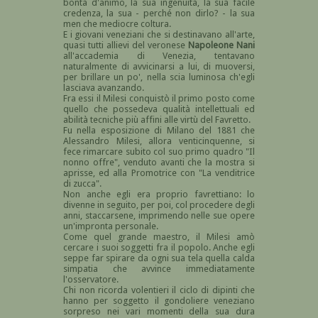
bontà d'animo, la sua ingenuità, la sua facile
credenza, la sua - perché non dirlo? - la sua
men che mediocre coltura.
E i giovani veneziani che si destinavano all'arte,
quasi tutti allievi del veronese
Napoleone Nani
all'accademia di Venezia, tentavano
naturalmente di avvicinarsi a lui, di muoversi,
per brillare un po', nella scia luminosa ch'egli
lasciava avanzando.
Fra essi il Milesi conquistò il primo posto come
quello che possedeva qualità intellettuali ed
abilità tecniche più affini alle virtù del Favretto.
Fu nella esposizione di Milano del 1881 che
Alessandro Milesi, allora venticinquenne, si
fece rimarcare subito col suo primo quadro "Il
nonno offre", venduto avanti che la mostra si
aprisse, ed alla Promotrice con "La venditrice
di zucca".
Non anche egli era proprio favrettiano: lo
divenne in seguito, per poi, col procedere degli
anni, staccarsene, imprimendo nelle sue opere
un'impronta personale.
Come quel grande maestro, il Milesi amò
cercare i suoi soggetti fra il popolo. Anche egli
seppe far spirare da ogni sua tela quella calda
simpatia che avvince immediatamente
l'osservatore.
Chi non ricorda volentieri il ciclo di dipinti che
hanno per soggetto il gondoliere veneziano
sorpreso nei vari momenti della sua dura