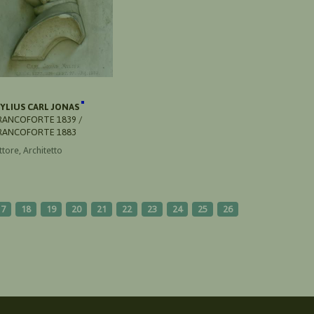
YLIUS CARL JONAS
RANCOFORTE 1839 /
RANCOFORTE 1883
ttore, Architetto
17
18
19
20
21
22
23
24
25
26