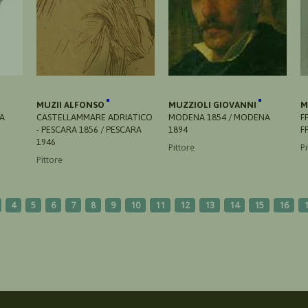
MUZII ALFONSO
MUZZIOLI GIOVANNI
M
LA
CASTELLAMMARE ADRIATICO
MODENA 1854 / MODENA
F
- PESCARA 1856 / PESCARA
1894
F
1946
Pittore
Pi
Pittore
4
5
6
7
8
9
10
11
12
13
14
15
16