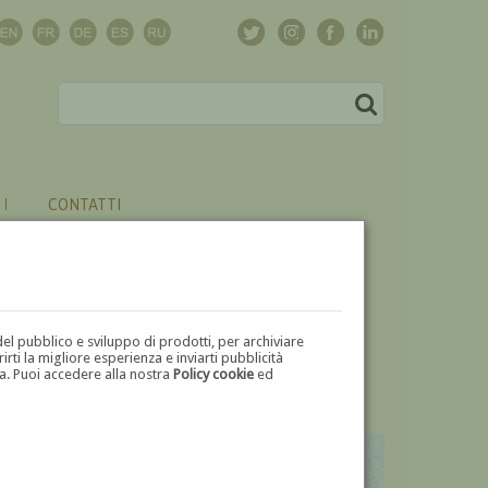
CONTATTI
del pubblico e sviluppo di prodotti, per archiviare
ti la migliore esperienza e inviarti pubblicità
zza. Puoi accedere alla nostra
Policy cookie
ed
V
W
X
Y
Z
⬅