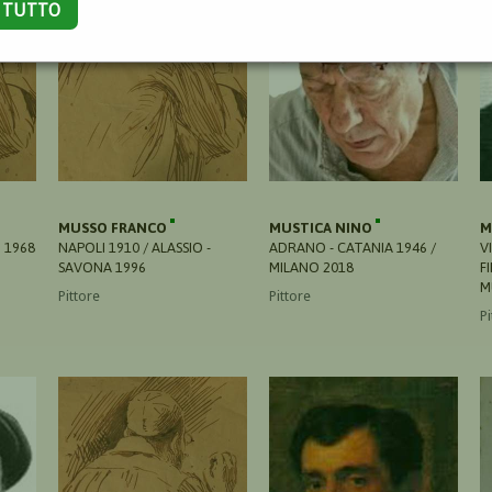
A TUTTO
MUSSO FRANCO
MUSTICA NINO
M
 1968
NAPOLI 1910 / ALASSIO -
ADRANO - CATANIA 1946 /
V
SAVONA 1996
MILANO 2018
F
M
Pittore
Pittore
Pi