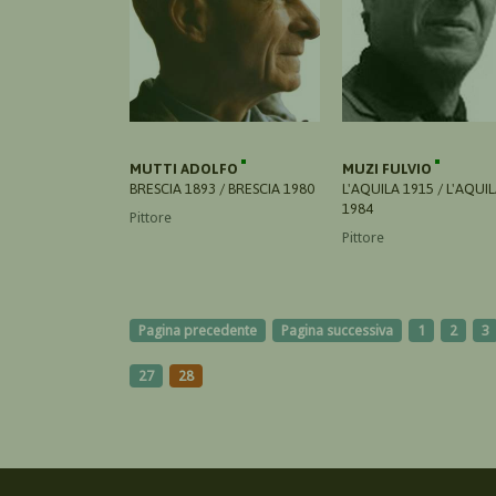
MUTTI ADOLFO
MUZI FULVIO
BRESCIA 1893 / BRESCIA 1980
L'AQUILA 1915 / L'AQUI
1984
Pittore
Pittore
Pagina precedente
Pagina successiva
1
2
3
27
28