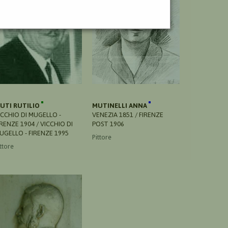
UTI RUTILIO
MUTINELLI ANNA
ICCHIO DI MUGELLO -
VENEZIA 1851 / FIRENZE
IRENZE 1904 / VICCHIO DI
POST 1906
UGELLO - FIRENZE 1995
Pittore
ttore