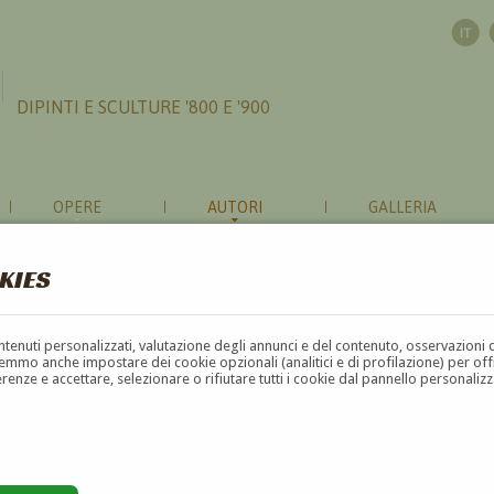
DIPINTI E SCULTURE '800 E '900
OPERE
AUTORI
GALLERIA
KIES
contenuti personalizzati, valutazione degli annunci e del contenuto, osservazioni 
mmo anche impostare dei cookie opzionali (analitici e di profilazione) per offrir
erenze e accettare, selezionare o rifiutare tutti i cookie dal pannello personali
G
H
I
J
K
L
M
N
O
P
Q
R
S
T
U