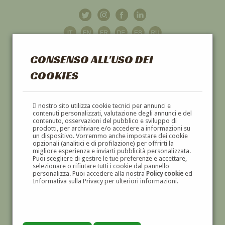
CONSENSO ALL'USO DEI
COOKIES
GALLERIA
D'ARTE
Il nostro sito utilizza cookie tecnici per annunci e
contenuti personalizzati, valutazione degli annunci e del
contenuto, osservazioni del pubblico e sviluppo di
DIPINTI E SCULTURE '800 E '900
prodotti, per archiviare e/o accedere a informazioni su
un dispositivo. Vorremmo anche impostare dei cookie
opzionali (analitici e di profilazione) per offrirti la
migliore esperienza e inviarti pubblicità personalizzata.
Puoi scegliere di gestire le tue preferenze e accettare,
selezionare o rifiutare tutti i cookie dal pannello
personalizza. Puoi accedere alla nostra
Policy cookie
ed
Informativa sulla Privacy per ulteriori informazioni.