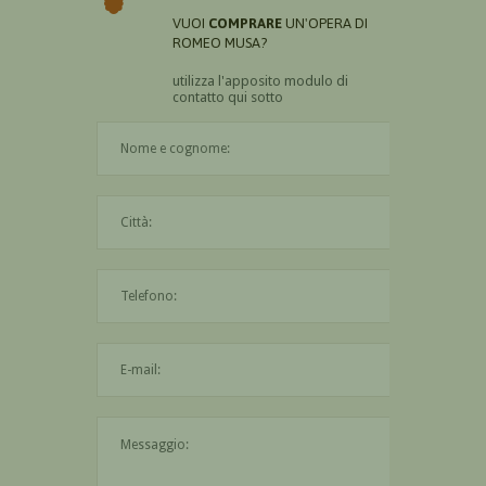
VUOI
COMPRARE
UN'OPERA DI
ROMEO MUSA?
utilizza l'apposito modulo di
contatto qui sotto
Il nome è obbligatorio
La città è obbligatoria
L'indirizzo mail non è valido
Il messaggio è obbligatorio