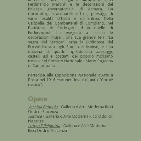
Ferdinando Martini" e le decorazioni del
Palazzo governatoriale di Asmara. Ha
riprodotto, in acquarelli ed oli, paesaggi di
varie località d'Italia e dell'Eritrea. Nella
Cappella dei Combattenti di Compiano, nel
Battistero di Codogno ed in quello di
Forlimpopoli ha eseguito a fresco le
decorazioni murali. Una sua grande tela, "La
sagra del Matese", orna la Biblioteca del
Provveditorato agli Studi del Molise, e una
dozzina di quadri riproducenti paesaggi,
castelli usi e costumi del popolo molisano
trovasi nel Convitto Nazionale «Mario Pagano»
di Campobasso.
Partecipa alla Esposizione Nazionale d'Arte a
Brera nel 1916 esponendovi il dipinto "Cortile
rustico".
Opere
Vecchia Bedonia
- Galleria d'Arte Moderna Ricci
Oddi di Piacenza
Filatrice
- Galleria d'Arte Moderna Ricci Oddi di
Piacenza
Lungo il Pelpirana
-
Galleria d'Arte Moderna
Ricci Oddi di Piacenza