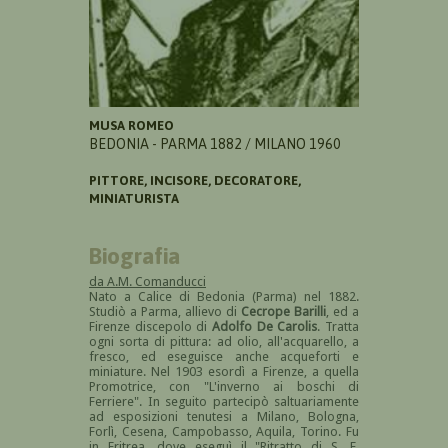
MUSA ROMEO
BEDONIA - PARMA 1882 / MILANO 1960
PITTORE, INCISORE, DECORATORE,
MINIATURISTA
Biografia
da A.M. Comanducci
Nato a Calice di Bedonia (Parma) nel 1882.
Studiò a Parma, allievo di
Cecrope Barilli
, ed a
Firenze discepolo di
Adolfo De Carolis
. Tratta
ogni sorta di pittura: ad olio, all'acquarello, a
fresco, ed eseguisce anche acqueforti e
miniature. Nel 1903 esordì a Firenze, a quella
Promotrice, con "L'inverno ai boschi di
Ferriere". In seguito partecipò saltuariamente
ad esposizioni tenutesi a Milano, Bologna,
Forlì, Cesena, Campobasso, Aquila, Torino. Fu
in Eritrea, dove eseguì il "Ritratto di S. E.