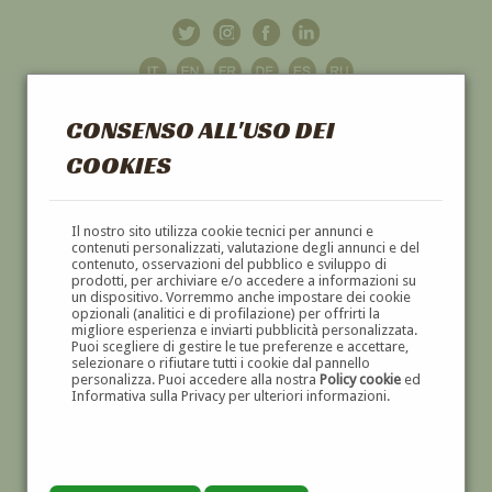
CONSENSO ALL'USO DEI
COOKIES
GALLERIA
D'ARTE
Il nostro sito utilizza cookie tecnici per annunci e
contenuti personalizzati, valutazione degli annunci e del
contenuto, osservazioni del pubblico e sviluppo di
DIPINTI E SCULTURE '800 E '900
prodotti, per archiviare e/o accedere a informazioni su
un dispositivo. Vorremmo anche impostare dei cookie
opzionali (analitici e di profilazione) per offrirti la
migliore esperienza e inviarti pubblicità personalizzata.
Puoi scegliere di gestire le tue preferenze e accettare,
selezionare o rifiutare tutti i cookie dal pannello
personalizza. Puoi accedere alla nostra
Policy cookie
ed
Informativa sulla Privacy per ulteriori informazioni.