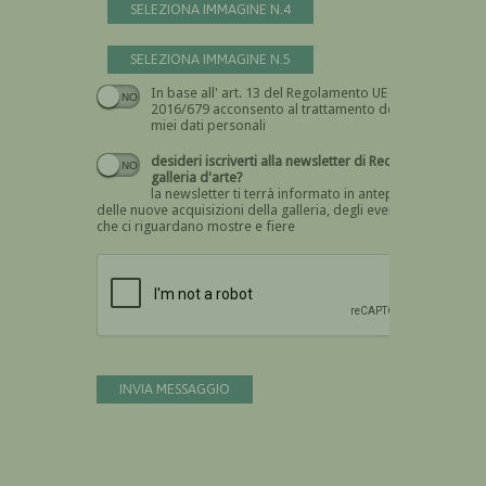
SELEZIONA IMMAGINE N.4
SELEZIONA IMMAGINE N.5
In base all' art. 13 del Regolamento UE n.
Devi dare il consenso
2016/679 acconsento al trattamento dei
miei dati personali
desideri iscriverti alla newsletter di Recta
galleria d'arte?
la newsletter ti terrà informato in anteprima
delle nuove acquisizioni della galleria, degli eventi
che ci riguardano mostre e fiere
Devi confermare di essere umano
INVIA MESSAGGIO