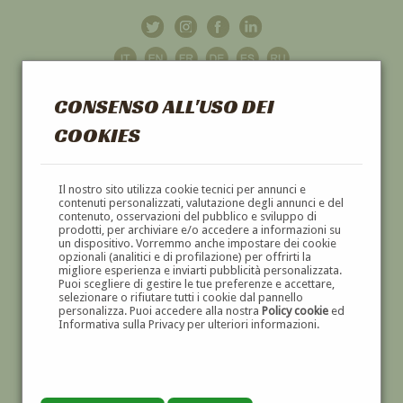
CONSENSO ALL'USO DEI
COOKIES
GALLERIA
D'ARTE
Il nostro sito utilizza cookie tecnici per annunci e
contenuti personalizzati, valutazione degli annunci e del
contenuto, osservazioni del pubblico e sviluppo di
DIPINTI E SCULTURE '800 E '900
prodotti, per archiviare e/o accedere a informazioni su
un dispositivo. Vorremmo anche impostare dei cookie
opzionali (analitici e di profilazione) per offrirti la
migliore esperienza e inviarti pubblicità personalizzata.
Puoi scegliere di gestire le tue preferenze e accettare,
selezionare o rifiutare tutti i cookie dal pannello
personalizza. Puoi accedere alla nostra
Policy cookie
ed
Informativa sulla Privacy per ulteriori informazioni.