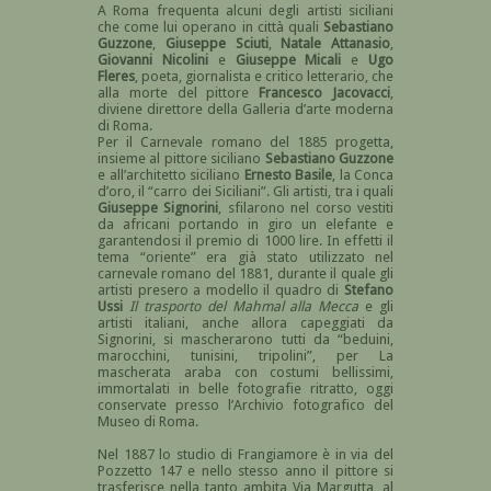
A Roma frequenta alcuni degli artisti siciliani
che come lui operano in città quali
Sebastiano
Guzzone
,
Giuseppe Sciuti
,
Natale Attanasio
,
Giovanni Nicolini
e
Giuseppe Micali
e
Ugo
Fleres
, poeta, giornalista e critico letterario, che
alla morte del pittore
Francesco Jacovacci
,
diviene direttore della Galleria d’arte moderna
di Roma.
Per il Carnevale romano del 1885 progetta,
insieme al pittore siciliano
Sebastiano Guzzone
e all’architetto siciliano
Ernesto Basile
, la Conca
d’oro, il “carro dei Siciliani”. Gli artisti, tra i quali
Giuseppe Signorini
, sfilarono nel corso vestiti
da africani portando in giro un elefante e
garantendosi il premio di 1000 lire. In effetti il
tema “oriente” era già stato utilizzato nel
carnevale romano del 1881, durante il quale gli
artisti presero a modello il quadro di
Stefano
Ussi
Il trasporto del Mahmal alla Mecca
e gli
artisti italiani, anche allora capeggiati da
Signorini, si mascherarono tutti da “beduini,
marocchini, tunisini, tripolini”, per La
mascherata araba con costumi bellissimi,
immortalati in belle fotografie ritratto, oggi
conservate presso l’Archivio fotografico del
Museo di Roma.
Nel 1887 lo studio di Frangiamore è in via del
Pozzetto 147 e nello stesso anno il pittore si
trasferisce nella tanto ambita Via Margutta, al