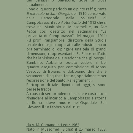
del Santissimo Salvatore, dove si trova
attualmente.
Sono di questo periodo un dipinto raffigurante
Il miracolo di San Giorgio
del 1910 conservato
nella Cattedrale nella SS.Trinità di
Campobasso, il suo
Autoritratto
del 1912 che si
trova nel Municipio di Mussomeli e, un
San
Felice
così descritto nel settimanale “La
provincia di Campobasso” del maggio 1911:
«Il prof Frangiamore, direttore della Scuola
serale di disegno applicato alle industrie, ha or
ora terminato di dipingere una tela di grandi
dimensioni, rappresentante S. Felice nell’atto
che ha la visione della Madonna che gli porge il
Bambino. Abbiamo potuto vedere il bel
quadro eseguito per commissione di Mons.
Vescovo di Boiano, e dobbiamo dire che è
veramente di squisita fattura, specialmente per
l’espressione del Santo. Rallegramenti.»
Purtroppo di tale dipinto, ad oggi, si sono
perse le tracce.
A causa di seri problemi di salute è costretto a
rinunciare all’incarico a Campobasso e ritorna
a Roma, dove muore nell’Ospedale San
Giovanni il 18 febbraio del 1915.
da A. M. Comanducci ediz 1962
Nato in Mussomeli (Sicilia) il 25 marzo 1853,