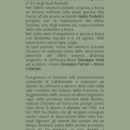
n° 51, negli Studi Rasinelli.
Nel 1889 il senatore Durante acquista a Roma
un terreno nell’area sulla quale giaceva Villa
Patrizi, affida al noto architetto
Giulio Podesti
il
progetto per la realizzazione del Villino
Durante, uno degli esempi più rappresentativi
dello stile umbertino a Roma.
Nel solito anno Frangiamore si sposa a Roma
con Elisabetta Cipriani e il 24 agosto 1890
nasce la loro unica figlia, Luigia.
In quel periodo riceve del senatore Durante
l'incarico di realizzare parte delle decorazioni
pittoriche del villino insieme all’artista
originario di Zafferana Etnea
Giuseppe Sciuti
ed ai pittori romani
Giuseppe Ferrari
e
Enrico
Coleman
.
Frangiamore è chiamato dall’ amministrazione
comunale di Caltanissetta a realizzare un
dipinto da collocare a decoro della volta nella
sala consiliare del Palazzo della Provincia. Su
suggerimento dello storico ed allora segretario
capo della provincia Giovanni Mulè Bertòlo,
realizza
Cicerone ad Enna che arringa contro
Caio Verre
. Il dipinto è ultimato nel 1902, ma
nel 1901 ha chiesto che gli vengano assegnati
anche i lavori di decorazione della volta tra i
quali figurano gli stemmi dei comuni che un
tempo facevano parte della vecchia provincia,
lavori da far eseguire, su suoi disegni, a