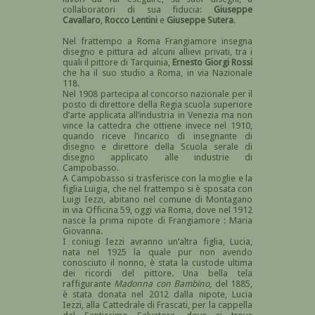
collaboratori di sua fiducia:
Giuseppe
Cavallaro
,
Rocco Lentini
e
Giuseppe Sutera
.
Nel frattempo a Roma Frangiamore insegna
disegno e pittura ad alcuni allievi privati, tra i
quali il pittore di Tarquinia,
Ernesto Giorgi Rossi
che ha il suo studio a Roma, in via Nazionale
118.
Nel 1908 partecipa al concorso nazionale per il
posto di direttore della Regia scuola superiore
d’arte applicata all’industria in Venezia ma non
vince la cattedra che ottiene invece nel 1910,
quando riceve l’incarico di insegnante di
disegno e direttore della Scuola serale di
disegno applicato alle industrie di
Campobasso.
A Campobasso si trasferisce con la moglie e la
figlia Luigia, che nel frattempo si è sposata con
Luigi Iezzi, abitano nel comune di Montagano
in via Officina 59, oggi via Roma, dove nel 1912
nasce la prima nipote di Frangiamore : Maria
Giovanna.
I coniugi Iezzi avranno un’altra figlia, Lucia,
nata nel 1925 la quale pur non avendo
conosciuto il nonno, è stata la custode ultima
dei ricordi del pittore. Una bella tela
raffigurante
Madonna con Bambino
, del 1885,
è stata donata nel 2012 dalla nipote, Lucia
Iezzi, alla Cattedrale di Frascati, per la cappella