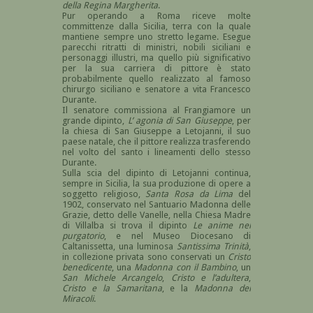
della Regina Margherita
.
Pur operando a Roma riceve molte
committenze dalla Sicilia, terra con la quale
mantiene sempre uno stretto legame. Esegue
parecchi ritratti di ministri, nobili siciliani e
personaggi illustri, ma quello più significativo
per la sua carriera di pittore è stato
probabilmente quello realizzato al famoso
chirurgo siciliano e senatore a vita Francesco
Durante.
Il senatore commissiona al Frangiamore un
grande dipinto,
L’ agonia di San Giuseppe
, per
la chiesa di San Giuseppe a Letojanni, il suo
paese natale, che il pittore realizza trasferendo
nel volto del santo i lineamenti dello stesso
Durante.
Sulla scia del dipinto di Letojanni continua,
sempre in Sicilia, la sua produzione di opere a
soggetto religioso,
Santa Rosa da Lima
del
1902, conservato nel Santuario Madonna delle
Grazie, detto delle Vanelle, nella Chiesa Madre
di Villalba si trova il dipinto
Le anime nel
purgatorio
, e nel Museo Diocesano di
Caltanissetta, una luminosa
Santissima Trinità
,
in collezione privata sono conservati un
Cristo
benedicente
, una
Madonna con il Bambino
, un
San Michele Arcangelo
,
Cristo e l’adultera
,
Cristo e la Samaritana
, e la
Madonna dei
Miracoli
.