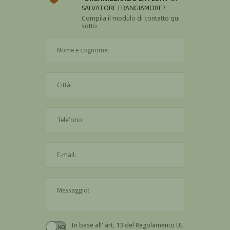
SALVATORE FRANGIAMORE?
Compila il modulo di contatto qui
sotto
Il nome è obbligatorio
La città è obbligatoria
L'indirizzo mail non è valido
Il messaggio è obbligatorio
In base all' art. 13 del Regolamento UE n.
Devi dare il consenso