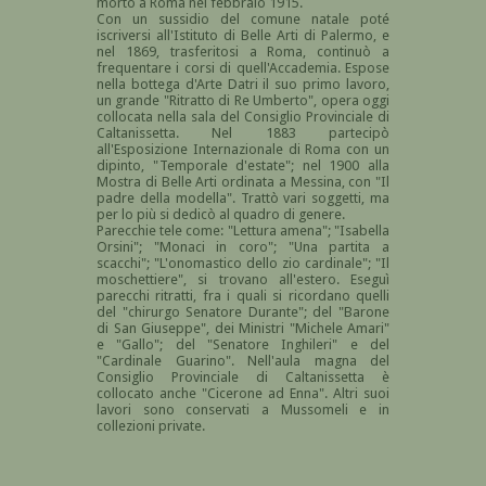
morto a Roma nel febbraio 1915.
Con un sussidio del comune natale poté
iscriversi all'Istituto di Belle Arti di Palermo, e
nel 1869, trasferitosi a Roma, continuò a
frequentare i corsi di quell'Accademia. Espose
nella bottega d'Arte Datri il suo primo lavoro,
un grande "Ritratto di Re Umberto", opera oggi
collocata nella sala del Consiglio Provinciale di
Caltanissetta. Nel 1883 partecipò
all'Esposizione Internazionale di Roma con un
dipinto, "Temporale d'estate"; nel 1900 alla
Mostra di Belle Arti ordinata a Messina, con "Il
padre della modella". Trattò vari soggetti, ma
per lo più si dedicò al quadro di genere.
Parecchie tele come: "Lettura amena"; "Isabella
Orsini"; "Monaci in coro"; "Una partita a
scacchi"; "L'onomastico dello zio cardinale"; "Il
moschettiere", si trovano all'estero. Eseguì
parecchi ritratti, fra i quali si ricordano quelli
del "chirurgo Senatore Durante"; del "Barone
di San Giuseppe", dei Ministri "Michele Amari"
e "Gallo"; del "Senatore Inghileri" e del
"Cardinale Guarino". Nell'aula magna del
Consiglio Provinciale di Caltanissetta è
collocato anche "Cicerone ad Enna". Altri suoi
lavori sono conservati a Mussomeli e in
collezioni private.