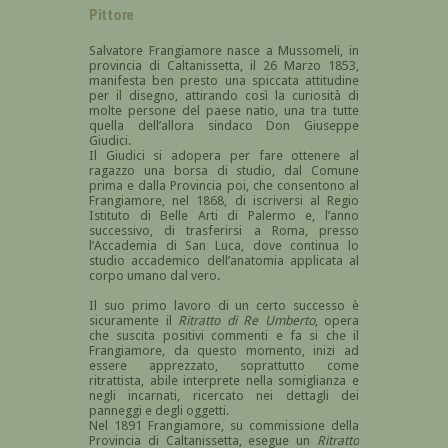
Pittore
Salvatore Frangiamore nasce a Mussomeli, in
provincia di Caltanissetta, il 26 Marzo 1853,
manifesta ben presto una spiccata attitudine
per il disegno, attirando così la curiosità di
molte persone del paese natio, una tra tutte
quella dell’allora sindaco Don Giuseppe
Giudici.
Il Giudici si adopera per fare ottenere al
ragazzo una borsa di studio, dal Comune
prima e dalla Provincia poi, che consentono al
Frangiamore, nel 1868, di iscriversi al Regio
Istituto di Belle Arti di Palermo e, l’anno
successivo, di trasferirsi a Roma, presso
l’Accademia di San Luca, dove continua lo
studio accademico dell’anatomia applicata al
corpo umano dal vero.
Il suo primo lavoro di un certo successo è
sicuramente il
Ritratto di Re Umberto
, opera
che suscita positivi commenti e fa si che il
Frangiamore, da questo momento, inizi ad
essere apprezzato, soprattutto come
ritrattista, abile interprete nella somiglianza e
negli incarnati, ricercato nei dettagli dei
panneggi e degli oggetti.
Nel 1891 Frangiamore, su commissione della
Provincia di Caltanissetta, esegue un
Ritratto