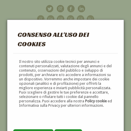
CONSENSO ALL'USO DEI
COOKIES
GALLERIA
D'ARTE
Il nostro sito utilizza cookie tecnici per annunci e
contenuti personalizzati, valutazione degli annunci e del
contenuto, osservazioni del pubblico e sviluppo di
DIPINTI E SCULTURE '800 E '900
prodotti, per archiviare e/o accedere a informazioni su
un dispositivo. Vorremmo anche impostare dei cookie
opzionali (analitici e di profilazione) per offrirti la
migliore esperienza e inviarti pubblicità personalizzata.
Puoi scegliere di gestire le tue preferenze e accettare,
selezionare o rifiutare tutti i cookie dal pannello
personalizza. Puoi accedere alla nostra
Policy cookie
ed
Informativa sulla Privacy per ulteriori informazioni.