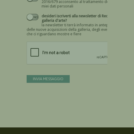
2016/679 acconsento al trattamento dei
miei dati personali
desideri iscriverti alla newsletter di Recta
galleria d'arte?
la newsletter ti terrà informato in anteprima
delle nuove acquisizioni della galleria, degli eventi
che ci riguardano mostre e fiere
Devi confermare di essere umano
INVIA MESSAGGIO