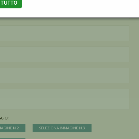
A TUTTO
Il nome è obbligatorio
La città è obbligatoria
L'indirizzo mail non è valido
Il messaggio è obbligatorio
GGIO:
MAGINE N.2
SELEZIONA IMMAGINE N.3