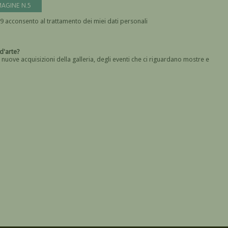
MAGINE N.5
In base all' art. 13 del Regolamento UE n. 2016/679 acconsento al trattamento dei miei dati personali
Devi dare il consenso
a galleria d'arte?
 nuove acquisizioni della galleria, degli eventi che ci riguardano mostre e
Devi confermare di essere umano