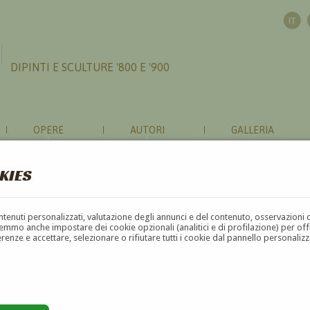
DIPINTI E SCULTURE '800 E '900
OPERE
AUTORI
GALLERIA
KIES
ONI RIGUARDO A 'ERNESTO GIORGI
contenuti personalizzati, valutazione degli annunci e del contenuto, osservazioni 
mmo anche impostare dei cookie opzionali (analitici e di profilazione) per offrir
erenze e accettare, selezionare o rifiutare tutti i cookie dal pannello personali
GI ROSSI
?
ORGI ROSSI
?
to