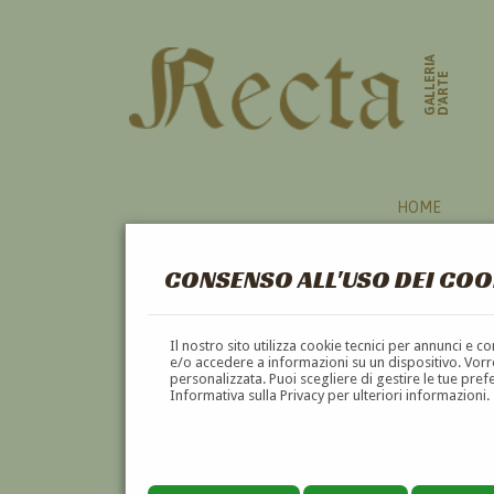
GALLERIA
D'ARTE
HOME
CONSENSO ALL'USO DEI COO
HAI CERCATO INFORMAZI
Il nostro sito utilizza cookie tecnici per annunci e 
ROSSI'
e/o accedere a informazioni su un dispositivo. Vorre
personalizzata. Puoi scegliere di gestire le tue pref
VUOI
VENDERE
UN'OPERA DI
ERNESTO GIOR
Informativa sulla Privacy per ulteriori informazioni.
VUOI
COMPRARE
UN'OPERA DI
ERNESTO GI
utilizza l'apposito modulo di contatto qui sot