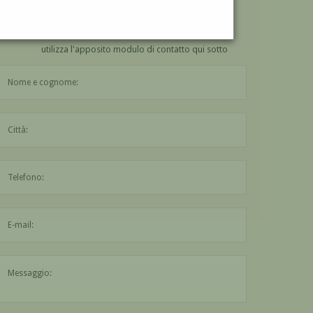
VUOI
COMPRARE
UN'OPERA DI NINO COSTA?
utilizza l'apposito modulo di contatto qui sotto
Il nome è obbligatorio
La città è obbligatoria
L'indirizzo mail non è valido
Il messaggio è obbligatorio