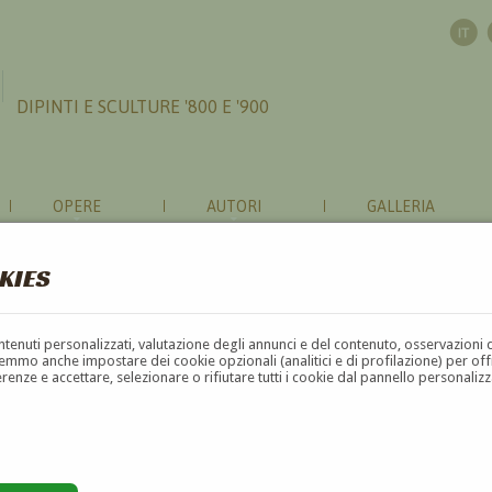
DIPINTI E SCULTURE '800 E '900
OPERE
AUTORI
GALLERIA
KIES
contenuti personalizzati, valutazione degli annunci e del contenuto, osservazioni 
mmo anche impostare dei cookie opzionali (analitici e di profilazione) per offrir
erenze e accettare, selezionare o rifiutare tutti i cookie dal pannello personali