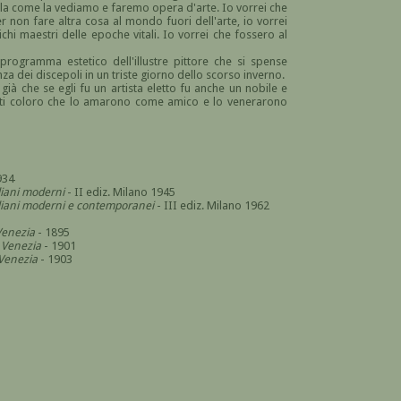
ola come la vediamo e faremo opera d'arte. Io vorrei che
er non fare altra cosa al mondo fuori dell'arte, io vorrei
ichi maestri delle epoche vitali. Io vorrei che fossero al
programma estetico dell'illustre pittore che si spense
za dei discepoli in un triste giorno dello scorso inverno.
 già che se egli fu un artista eletto fu anche un nobile e
tutti coloro che lo amarono come amico e lo venerarono
934
aliani moderni
- II ediz. Milano 1945
italiani moderni e contemporanei
- III ediz. Milano 1962
 Venezia
- 1895
i Venezia
- 1901
 Venezia
- 1903