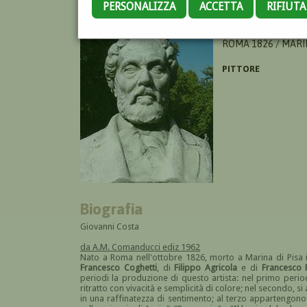
PERSONALIZZA
ACCETTA
RIFIUT
COSTA NINO
ROMA 1826 / MARIN
PITTORE
Biografia
Giovanni Costa
da A.M. Comanducci ediz 1962
Nato a Roma nell'ottobre 1826, morto a Marina di Pisa i
Francesco Coghetti
, di
Filippo Agricola
e di
Francesco 
periodi la produzione di questo artista: nel primo period
ritratto con vivacità e semplicità di colore; nel secondo, s
in una raffinatezza di sentimento; al terzo appartengono r