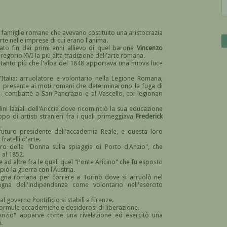
 famiglie romane che avevano costituito una aristocrazia
rte nelle imprese di cui erano l'anima.
ato fin dai primi anni allievo di quel barone
Vincenzo
regorio XVI la più alta tradizione dell'arte romana.
 tanto più che l'alba del 1848 apportava una nuova luce
d'Italia: arruolatore e volontario nella Legione Romana,
, fu presente ai moti romani che determinarono la fuga di
 - combattè a San Pancrazio e al Vascello, coi legionari
dini laziali dell'Ariccia dove ricominciò la sua educazione
po di artisti stranieri fra i quali primeggiava
Frederick
futuro presidente dell'accademia Reale, e questa loro
ratelli d'arte.
adro delle "Donna sulla spiaggia di Porto d'Anzio", che
 al 1852.
 ad altre fra le quali quel "Ponte Aricino" che fu esposto
ò la guerra con l'Austria.
gna romana per correre a Torino dove si arruolò nel
na dell'indipendenza come volontario nell'esercito
 governo Pontificio si stabilì a Firenze.
e formule accademiche e desiderosi di liberazione.
'Anzio" apparve come una rivelazione ed esercitò una
.