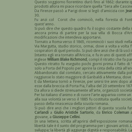
Questo soggiorno fiorentino durò fino al 1862: durante qu
prodotti allora mi piace ricordare quella "Sera alle Cascin
Da Firenze passò a Parigi dove si legò d'amicizia con
Jea
30.
Fu anzi col Corot che cominciò, nella foresta di Fo
quest'anno.
Si può dire che questo quadro fu il sogno costante della su
ancora prima di partire per la sua villa di Bocca d'Ar
modificazioni che intendeva apportarvi.
Tornato a Roma verso il 1865, ricominciò i suoi studi nel
Via Margutta, studio storico, ormai, dove a volta a volta furo
cospiratori di quel periodo. Si può dire anzi che di là uscì 
Intanto egli era tornato all'Ariccia, e fu in uno di questi af
inglese
William Blake Richmond
, compì il ritratto che fa p
Questo ritratto fu eseguito pochi giorni prima il fatto di V
solo a Porta del Popolo per aprire la cinta della città all'
Abbandonato dal comitato, cercato attivamente dalla poli
raggiunse lo stato maggiore di Garibaldi a Mentana, dove
E da Mentana tornò a Firenze, per unirsi tre anni dopo a
esse dalla breccia di Porta Pia, l'alba del 20 settembre 187
Da allora si diede strenuamente all'arte, organizzò societ
Per lui italiano d'animo e di cuore l'arte appariva come un
alla sua volontà se verso il 1885 fu costituita quella soci
passo della rinascenza della scuola romana.
Si può dire anzi che i migliori pittori di questa scuola 
Carlandi
a
Giulio Aristide Sartorio
, da
Enrico Coleman
giovane, a
Giuseppe Cellini
.
In una lettera, scritta all'aprirsi dell'esposizione roma
libertà: tale è il sunto del programma per i giovani artisti. 
sviluppa; la libertà gli aggiunge dignità e responsabilità. L