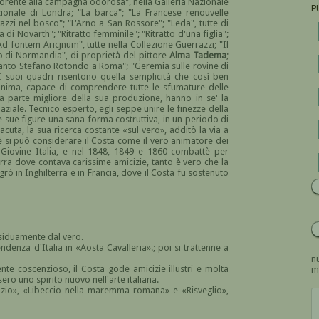
 morente alla campagna odorosa", nella Galleria Nazionale
P
zionale di Londra; "La barca"; "La Francese renouvelle
azzi nel bosco"; "L'Arno a San Rossore"; "Leda", tutte di
i Novarth"; "Ritratto femminile"; "Ritratto d'una figlia";
fontem Aricjnum", tutte nella Collezione Guerrazzi; "Il
o di Normandia", di proprietà del pittore
Alma Tadema
;
"Santo Stefano Rotondo a Roma"; "Geremia sulle rovine di
I suoi quadri risentono quella semplicità che così ben
 anima, capace di comprendere tutte le sfumature delle
 la parte migliore della sua produzione, hanno in se' la
ziale. Tecnico esperto, egli seppe unire le finezze della
le sue figure una sana forma costruttiva, in un periodo di
cuta, la sua ricerca costante «sul vero», additò la via a
è si può considerare il Costa come il vero animatore dei
la Giovine Italia, e nel 1848, 1849 e 1860 combattè per
terra dove contava carissime amicizie, tanto è vero che la
rò in Inghilterra e in Francia, dove il Costa fu sostenuto
ssiduamente dal vero.
ndenza d'Italia in «Aosta Cavalleria».; poi si trattenne a
nu
ente coscenzioso, il Costa gode amicizie illustri e molta
m
usero uno spirito nuovo nell'arte italiana.
nzio», «Libeccio nella maremma romana» e «Risveglio»,