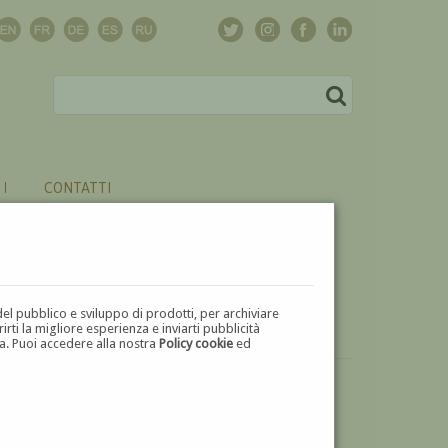
CONTATTI
del pubblico e sviluppo di prodotti, per archiviare
ti la migliore esperienza e inviarti pubblicità
zza. Puoi accedere alla nostra
Policy cookie
ed
VUOI
VENDERE
UN'OPERA DI NINO COSTA?