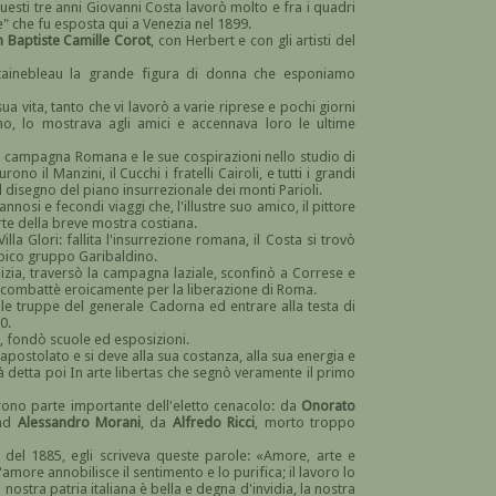
esti tre anni Giovanni Costa lavorò molto e fra i quadri
e" che fu esposta qui a Venezia nel 1899.
n Baptiste Camille Corot
, con Herbert e con gli artisti del
ntainebleau la grande figura di donna che esponiamo
a vita, tanto che vi lavorò a varie riprese e pochi giorni
no, lo mostrava agli amici e accennava loro le ultime
la campagna Romana e le sue cospirazioni nello studio di
no il Manzini, il Cucchi i fratelli Cairoli, e tutti i grandi
il disegno del piano insurrezionale dei monti Parioli.
fannosi e fecondi viaggi che, l'illustre suo amico, il pittore
arte della breve mostra costiana.
illa Glori: fallita l'insurrezione romana, il Costa si trovò
eroico gruppo Garibaldino.
zia, traversò la campagna laziale, sconfinò a Correse e
 combattè eroicamente per la liberazione di Roma.
lle truppe del generale Cadorna ed entrare alla testa di
0.
à, fondò scuole ed esposizioni.
 apostolato e si deve alla sua costanza, alla sua energia e
età detta poi In arte libertas che segnò veramente il primo
furono parte importante dell'eletto cenacolo: da
Onorato
ad
Alessandro Morani
, da
Alfredo Ricci
, morto troppo
na del 1885, egli scriveva queste parole: «Amore, arte e
L'amore annobilisce il sentimento e lo purifica; il lavoro lo
a nostra patria italiana è bella e degna d'invidia, la nostra