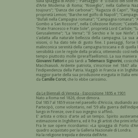
sulla spiaggia di Anzio"; "Paesaggio" e "Il bacio del sole
d'Arte Moderna di Roma; "Risveglio", nella Galleria Na
toujours"; "Danza dei carbonai"; "Ragazza di Capri", "Rag
proprietà Lemon; "Barche nel golfo di Napoli"; "Campagna d
"Bufali nella Campagna romana"; "Campagna romana"; "Ad 
Gombo a San Rossore", nella Collezione Rutson; "Castell
"Frate Francesco e Frate Sole", proprietà Lord Carlisle; 
Gerusalemme"; "La Verna"; "Il Serchio e le sue Ninfe". 
s'adatta alla naturale bellezza della campagna. La sua
visioni, ci ha dato tele di gusto fine. I paesaggi, forse
malinconica serenità della campagna toscana e di quella la
sensibilità con le regole della pratica, ottenendo così nel
tempo piuttosto molle (preraffaellismo). La sua maniera a
Giovanni Fattori
e più tardi a
Telemaco Signorini
, cosicch
Macchiaiuoli. Ardente patriota, s'inscrisse nel 1847 al
l'indipendenza della Patria. Viaggiò in Francia e in Inghil
maggior parte della sua produzione eseguita in Italia emig
da
Camille Corot
, che lo ebbe carissimo.
da Le Biennali di Venezia - Esposizione 1895 e 1901
Nato a Roma nel 1826, dove dimora.
Dal 1857 al 1859 visse nel paesello d'Ariccia, studiando a
Partecipò, come volontario, nel '59 alla guerra dell'indipe
lungo in Firenze, ove il suo ingegno si affinò.
E' artista e critico d'arte ad un tempo. Spirito austeram
estimazione in Inghilterra, ed è fra gli artisti che primi inf
Fra le sue opere ricordiamo: «La spiaggia di Porto d'A
quadro acquistato per la Galleria Nazionale di Londra.
Ha la religione trepida e devota dell'Arte.