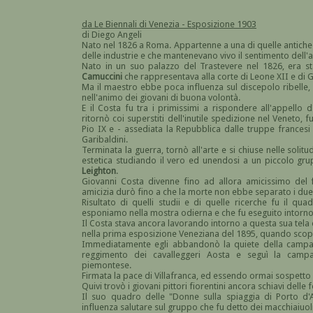
da Le Biennali di Venezia - Esposizione 1903
di Diego Angeli
Nato nel 1826 a Roma. Appartenne a una di quelle antiche
delle industrie e che mantenevano vivo il sentimento dell'a
Nato in un suo palazzo del Trastevere nel 1826, era st
Camuccini
che rappresentava alla corte di Leone XII e di G
Ma il maestro ebbe poca influenza sul discepolo ribelle,
nell'animo dei giovani di buona volontà.
E il Costa fu tra i primissimi a rispondere all'appello 
ritornò coi superstiti dell'inutile spedizione nel Veneto
Pio IX e - assediata la Repubblica dalle truppe francesi
Garibaldini.
Terminata la guerra, tornò all'arte e si chiuse nelle solitu
estetica studiando il vero ed unendosi a un piccolo grup
Leighton
.
Giovanni Costa divenne fino ad allora amicissimo del 
amicizia durò fino a che la morte non ebbe separato i due f
Risultato di quelli studii e di quelle ricerche fu il qu
esponiamo nella mostra odierna e che fu eseguito intorno
Il Costa stava ancora lavorando intorno a questa sua tela e
nella prima esposizione Veneziana del 1895, quando scoppi
Immediatamente egli abbandonò la quiete della campa
reggimento dei cavalleggeri Aosta e seguì la campag
piemontese.
Firmata la pace di Villafranca, ed essendo ormai sospetto al
Quivi trovò i giovani pittori fiorentini ancora schiavi dell
Il suo quadro delle "Donne sulla spiaggia di Porto d
influenza salutare sul gruppo che fu detto dei macchiaiuoli