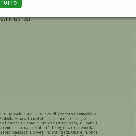
A TUTTO
A DI PISA 1903
l 31 gennaio 1903. Fu allievo di
Vincenzo Camuccini
, di
Podesti
. Arturo Lancellotti giustamente distingue in tre
o i particolari sono curati con scrupolosità, e il vero è
i accentua una maggior libertà di soggetto e di pennellata,
apidi paesaggi e diversi incisivi ritratti. Opere: "Donne