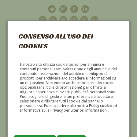
CONSENSO ALL'USO DEI
COOKIES
GALLERIA
D'ARTE
Il nostro sito utilizza cookie tecnici per annunci e
contenuti personalizzati, valutazione degli annunci e del
contenuto, osservazioni del pubblico e sviluppo di
DIPINTI E SCULTURE '800 E '900
prodotti, per archiviare e/o accedere a informazioni su
un dispositivo. Vorremmo anche impostare dei cookie
opzionali (analitici e di profilazione) per offrirti la
migliore esperienza e inviarti pubblicità personalizzata.
Puoi scegliere di gestire le tue preferenze e accettare,
selezionare o rifiutare tutti i cookie dal pannello
personalizza. Puoi accedere alla nostra
Policy cookie
ed
Informativa sulla Privacy per ulteriori informazioni.