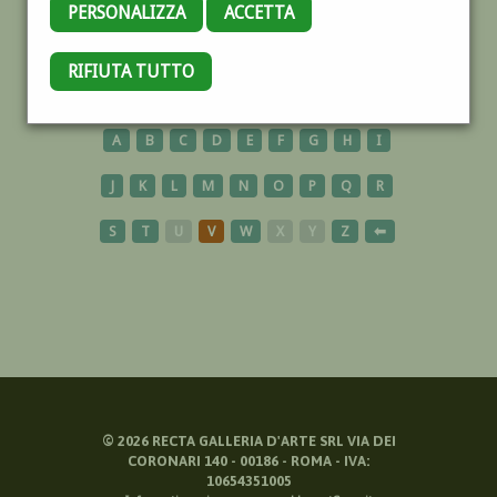
PERSONALIZZA
ACCETTA
NIZZA
RIFIUTA TUTTO
A
B
C
D
E
F
G
H
I
J
K
L
M
N
O
P
Q
R
S
T
U
V
W
X
Y
Z
⬅
©
2026
RECTA GALLERIA D'ARTE SRL VIA DEI
CORONARI 140 - 00186 - ROMA - IVA:
10654351005