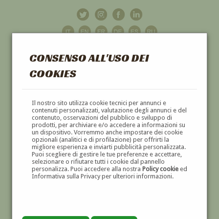
CONSENSO ALL'USO DEI
COOKIES
GALLERIA
D'ARTE
Il nostro sito utilizza cookie tecnici per annunci e
contenuti personalizzati, valutazione degli annunci e del
contenuto, osservazioni del pubblico e sviluppo di
DIPINTI E SCULTURE '800 E '900
prodotti, per archiviare e/o accedere a informazioni su
un dispositivo. Vorremmo anche impostare dei cookie
opzionali (analitici e di profilazione) per offrirti la
migliore esperienza e inviarti pubblicità personalizzata.
Puoi scegliere di gestire le tue preferenze e accettare,
selezionare o rifiutare tutti i cookie dal pannello
personalizza. Puoi accedere alla nostra
Policy cookie
ed
Informativa sulla Privacy per ulteriori informazioni.