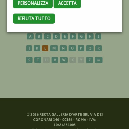
PERSONALIZZA
ACCETTA
NIZZA
RIFIUTA TUTTO
A
B
C
D
E
F
G
H
I
J
K
L
M
N
O
P
Q
R
S
T
U
V
W
X
Y
Z
⬅
©
2026
RECTA GALLERIA D'ARTE SRL VIA DEI
CORONARI 140 - 00186 - ROMA - IVA:
10654351005