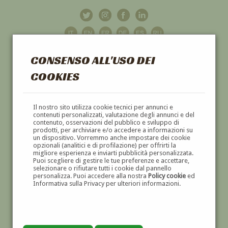
CONSENSO ALL'USO DEI
COOKIES
GALLERIA
D'ARTE
Il nostro sito utilizza cookie tecnici per annunci e
contenuti personalizzati, valutazione degli annunci e del
contenuto, osservazioni del pubblico e sviluppo di
DIPINTI E SCULTURE '800 E '900
prodotti, per archiviare e/o accedere a informazioni su
un dispositivo. Vorremmo anche impostare dei cookie
opzionali (analitici e di profilazione) per offrirti la
migliore esperienza e inviarti pubblicità personalizzata.
Puoi scegliere di gestire le tue preferenze e accettare,
selezionare o rifiutare tutti i cookie dal pannello
personalizza. Puoi accedere alla nostra
Policy cookie
ed
Informativa sulla Privacy per ulteriori informazioni.