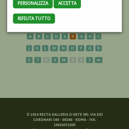
PERSONALIZZA
ACCETTA
NIZZA
RIFIUTA TUTTO
A
B
C
D
E
F
G
H
I
J
K
L
M
N
O
P
Q
R
S
T
U
V
W
X
Y
Z
⬅
©
2026
RECTA GALLERIA D'ARTE SRL VIA DEI
CORONARI 140 - 00186 - ROMA - IVA:
10654351005