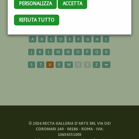
PERSONALIZZA
ACCETTA
NIZZA
RIFIUTA TUTTO
A
B
C
D
E
F
G
H
I
J
K
L
M
N
O
P
Q
R
S
T
U
V
W
X
Y
Z
⬅
©
2026
RECTA GALLERIA D'ARTE SRL VIA DEI
CORONARI 140 - 00186 - ROMA - IVA:
10654351005