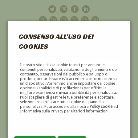
CONSENSO ALL'USO DEI
COOKIES
GALLERIA
D'ARTE
Il nostro sito utilizza cookie tecnici per annunci e
contenuti personalizzati, valutazione degli annunci e del
contenuto, osservazioni del pubblico e sviluppo di
DIPINTI E SCULTURE '800 E '900
prodotti, per archiviare e/o accedere a informazioni su
un dispositivo. Vorremmo anche impostare dei cookie
opzionali (analitici e di profilazione) per offrirti la
migliore esperienza e inviarti pubblicità personalizzata.
Puoi scegliere di gestire le tue preferenze e accettare,
selezionare o rifiutare tutti i cookie dal pannello
personalizza. Puoi accedere alla nostra
Policy cookie
ed
Informativa sulla Privacy per ulteriori informazioni.