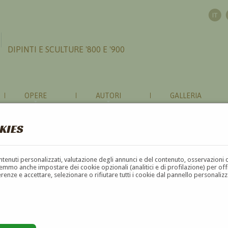
DIPINTI E SCULTURE '800 E '900
OPERE
AUTORI
GALLERIA
KIES
contenuti personalizzati, valutazione degli annunci e del contenuto, osservazioni 
mmo anche impostare dei cookie opzionali (analitici e di profilazione) per offrir
erenze e accettare, selezionare o rifiutare tutti i cookie dal pannello personali
G
H
I
J
K
L
M
N
O
P
Q
R
S
T
U