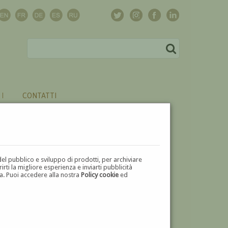
CONTATTI
del pubblico e sviluppo di prodotti, per archiviare
ti la migliore esperienza e inviarti pubblicità
zza. Puoi accedere alla nostra
Policy cookie
ed
V
W
X
Y
Z
⬅