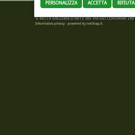
PERSONALIZZA
ACCETTA
RIFIUT
©
RECTA GALLERIA D'ARTE SRL VIA DEI CORONARI 140 -
Informativa privacy
-
powered by netSnap.it