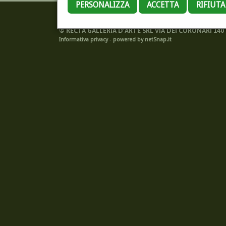
PERSONALIZZA
ACCETTA
RIFIUT
©
RECTA GALLERIA D'ARTE SRL VIA DEI CORONARI 140 -
Informativa privacy
-
powered by netSnap.it