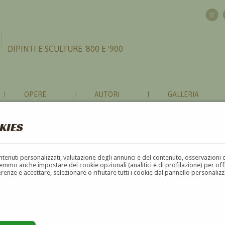
DIPINTI E SCULTURE '800 E '900
OPERE
AUTORI
GALLERIA
KIES
contenuti personalizzati, valutazione degli annunci e del contenuto, osservazioni 
mmo anche impostare dei cookie opzionali (analitici e di profilazione) per offrir
erenze e accettare, selezionare o rifiutare tutti i cookie dal pannello personali
G
H
I
J
K
L
M
N
O
P
Q
R
S
T
U