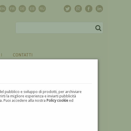
CONTATTI
del pubblico e sviluppo di prodotti, per archiviare
ti la migliore esperienza e inviarti pubblicità
zza. Puoi accedere alla nostra
Policy cookie
ed
V
W
X
Y
Z
⬅