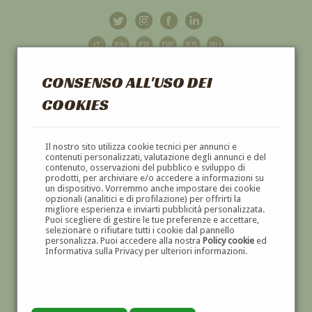
CONSENSO ALL'USO DEI
COOKIES
GALLERIA
D'ARTE
Il nostro sito utilizza cookie tecnici per annunci e
contenuti personalizzati, valutazione degli annunci e del
contenuto, osservazioni del pubblico e sviluppo di
DIPINTI E SCULTURE '800 E '900
prodotti, per archiviare e/o accedere a informazioni su
un dispositivo. Vorremmo anche impostare dei cookie
opzionali (analitici e di profilazione) per offrirti la
migliore esperienza e inviarti pubblicità personalizzata.
Puoi scegliere di gestire le tue preferenze e accettare,
selezionare o rifiutare tutti i cookie dal pannello
personalizza. Puoi accedere alla nostra
Policy cookie
ed
Informativa sulla Privacy per ulteriori informazioni.