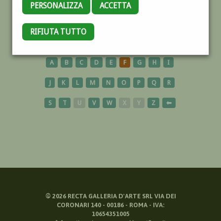
PERSONALIZZA
ACCETTA
MANICHINO
RIFIUTA TUTTO
A
B
C
D
E
F
G
H
I
J
K
L
M
N
O
P
Q
R
S
T
U
V
W
X
Y
Z
⬅
©
2026
RECTA GALLERIA D'ARTE SRL VIA DEI
CORONARI 140 - 00186 - ROMA - IVA:
10654351005