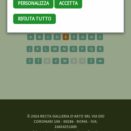
PERSONALIZZA
ACCETTA
MANICHINO
RIFIUTA TUTTO
A
B
C
D
E
F
G
H
I
J
K
L
M
N
O
P
Q
R
S
T
U
V
W
X
Y
Z
⬅
©
2026
RECTA GALLERIA D'ARTE SRL VIA DEI
CORONARI 140 - 00186 - ROMA - IVA:
10654351005