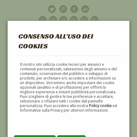
CONSENSO ALL'USO DEI
COOKIES
GALLERIA
D'ARTE
Il nostro sito utilizza cookie tecnici per annunci e
contenuti personalizzati, valutazione degli annunci e del
contenuto, osservazioni del pubblico e sviluppo di
DIPINTI E SCULTURE '800 E '900
prodotti, per archiviare e/o accedere a informazioni su
un dispositivo. Vorremmo anche impostare dei cookie
opzionali (analitici e di profilazione) per offrirti la
migliore esperienza e inviarti pubblicità personalizzata.
Puoi scegliere di gestire le tue preferenze e accettare,
selezionare o rifiutare tutti i cookie dal pannello
personalizza. Puoi accedere alla nostra
Policy cookie
ed
Informativa sulla Privacy per ulteriori informazioni.