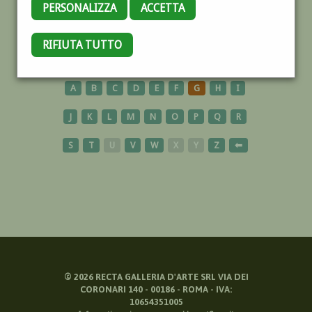
PERSONALIZZA
ACCETTA
MANICHINO
RIFIUTA TUTTO
A
B
C
D
E
F
G
H
I
J
K
L
M
N
O
P
Q
R
S
T
U
V
W
X
Y
Z
⬅
©
2026
RECTA GALLERIA D'ARTE SRL VIA DEI
CORONARI 140 - 00186 - ROMA - IVA:
10654351005