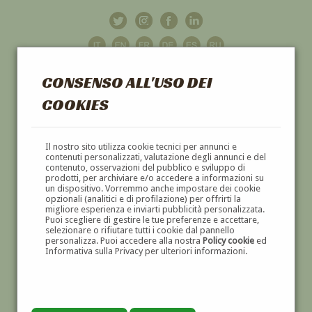
CONSENSO ALL'USO DEI
COOKIES
GALLERIA
D'ARTE
Il nostro sito utilizza cookie tecnici per annunci e
contenuti personalizzati, valutazione degli annunci e del
contenuto, osservazioni del pubblico e sviluppo di
DIPINTI E SCULTURE '800 E '900
prodotti, per archiviare e/o accedere a informazioni su
un dispositivo. Vorremmo anche impostare dei cookie
opzionali (analitici e di profilazione) per offrirti la
migliore esperienza e inviarti pubblicità personalizzata.
Puoi scegliere di gestire le tue preferenze e accettare,
selezionare o rifiutare tutti i cookie dal pannello
personalizza. Puoi accedere alla nostra
Policy cookie
ed
Informativa sulla Privacy per ulteriori informazioni.