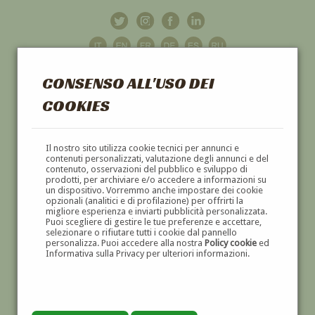
CONSENSO ALL'USO DEI
COOKIES
GALLERIA
D'ARTE
Il nostro sito utilizza cookie tecnici per annunci e
contenuti personalizzati, valutazione degli annunci e del
contenuto, osservazioni del pubblico e sviluppo di
DIPINTI E SCULTURE '800 E '900
prodotti, per archiviare e/o accedere a informazioni su
un dispositivo. Vorremmo anche impostare dei cookie
opzionali (analitici e di profilazione) per offrirti la
migliore esperienza e inviarti pubblicità personalizzata.
Puoi scegliere di gestire le tue preferenze e accettare,
selezionare o rifiutare tutti i cookie dal pannello
personalizza. Puoi accedere alla nostra
Policy cookie
ed
Informativa sulla Privacy per ulteriori informazioni.