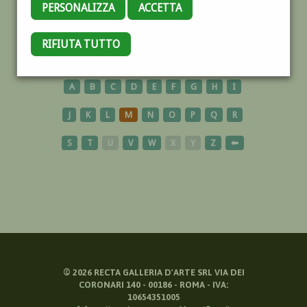
PERSONALIZZA
ACCETTA
MANICHINO
RIFIUTA TUTTO
A
B
C
D
E
F
G
H
I
J
K
L
M
N
O
P
Q
R
S
T
U
V
W
X
Y
Z
⬅
©
2026
RECTA GALLERIA D'ARTE SRL VIA DEI
CORONARI 140 - 00186 - ROMA - IVA:
10654351005