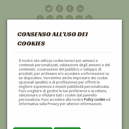
CONSENSO ALL'USO DEI
COOKIES
GALLERIA
D'ARTE
Il nostro sito utilizza cookie tecnici per annunci e
contenuti personalizzati, valutazione degli annunci e del
contenuto, osservazioni del pubblico e sviluppo di
DIPINTI E SCULTURE '800 E '900
prodotti, per archiviare e/o accedere a informazioni su
un dispositivo. Vorremmo anche impostare dei cookie
opzionali (analitici e di profilazione) per offrirti la
migliore esperienza e inviarti pubblicità personalizzata.
Puoi scegliere di gestire le tue preferenze e accettare,
selezionare o rifiutare tutti i cookie dal pannello
personalizza. Puoi accedere alla nostra
Policy cookie
ed
Informativa sulla Privacy per ulteriori informazioni.