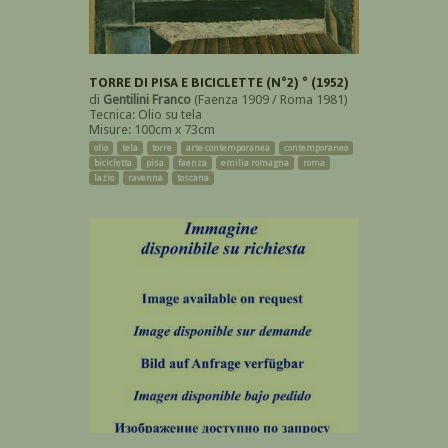
TORRE DI PISA E BICICLETTE (N°2) ° (1952)
di
Gentilini Franco
(Faenza 1909 / Roma 1981)
Tecnica: Olio su tela
Misure: 100cm x 73cm
olio
tela
torre
arte contemporanea
contemporaneo
bicicletta
pisa
faenza
emilia romagna
roma
lazio
ravenna
toscana