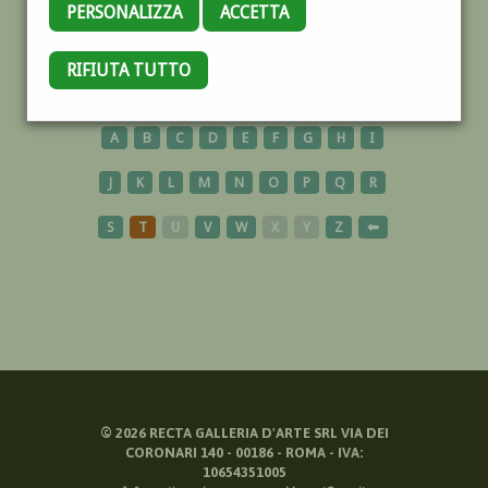
PERSONALIZZA
ACCETTA
CONTEMPORANEO
RIFIUTA TUTTO
A
B
C
D
E
F
G
H
I
J
K
L
M
N
O
P
Q
R
S
T
U
V
W
X
Y
Z
⬅
©
2026
RECTA GALLERIA D'ARTE SRL VIA DEI
CORONARI 140 - 00186 - ROMA - IVA:
10654351005