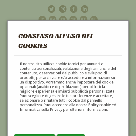
CONSENSO ALL'USO DEI
COOKIES
GALLERIA
D'ARTE
Il nostro sito utilizza cookie tecnici per annunci e
contenuti personalizzati, valutazione degli annunci e del
contenuto, osservazioni del pubblico e sviluppo di
DIPINTI E SCULTURE '800 E '900
prodotti, per archiviare e/o accedere a informazioni su
un dispositivo. Vorremmo anche impostare dei cookie
opzionali (analitici e di profilazione) per offrirti la
migliore esperienza e inviarti pubblicità personalizzata.
Puoi scegliere di gestire le tue preferenze e accettare,
selezionare o rifiutare tutti i cookie dal pannello
personalizza. Puoi accedere alla nostra
Policy cookie
ed
Informativa sulla Privacy per ulteriori informazioni.