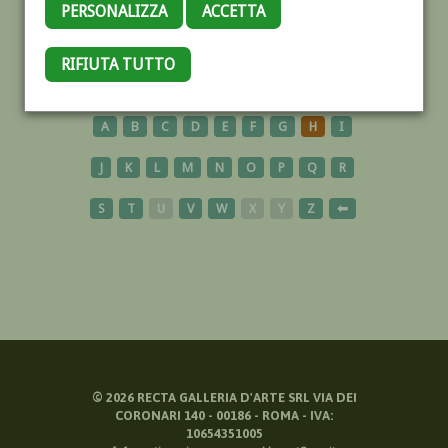
PERSONALIZZA
ACCETTA
CONTEMPORANEO
RIFIUTA TUTTO
A
B
C
D
E
F
G
H
I
J
K
L
M
N
O
P
Q
R
S
T
U
V
W
X
Y
Z
⬅
©
2026
RECTA GALLERIA D'ARTE SRL VIA DEI
CORONARI 140 - 00186 - ROMA - IVA:
10654351005