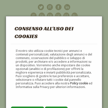
CONSENSO ALL'USO DEI
COOKIES
GALLERIA
D'ARTE
Il nostro sito utilizza cookie tecnici per annunci e
contenuti personalizzati, valutazione degli annunci e del
contenuto, osservazioni del pubblico e sviluppo di
DIPINTI E SCULTURE '800 E '900
prodotti, per archiviare e/o accedere a informazioni su
un dispositivo. Vorremmo anche impostare dei cookie
opzionali (analitici e di profilazione) per offrirti la
migliore esperienza e inviarti pubblicità personalizzata.
Puoi scegliere di gestire le tue preferenze e accettare,
selezionare o rifiutare tutti i cookie dal pannello
personalizza. Puoi accedere alla nostra
Policy cookie
ed
Informativa sulla Privacy per ulteriori informazioni.