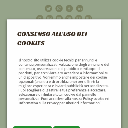
CONSENSO ALL'USO DEI
COOKIES
GALLERIA
D'ARTE
Il nostro sito utilizza cookie tecnici per annunci e
contenuti personalizzati, valutazione degli annunci e del
contenuto, osservazioni del pubblico e sviluppo di
DIPINTI E SCULTURE '800 E '900
prodotti, per archiviare e/o accedere a informazioni su
un dispositivo. Vorremmo anche impostare dei cookie
opzionali (analitici e di profilazione) per offrirti la
migliore esperienza e inviarti pubblicità personalizzata.
Puoi scegliere di gestire le tue preferenze e accettare,
selezionare o rifiutare tutti i cookie dal pannello
personalizza. Puoi accedere alla nostra
Policy cookie
ed
Informativa sulla Privacy per ulteriori informazioni.