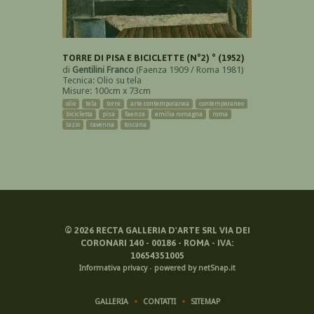
TORRE DI PISA E BICICLETTE (N°2) ° (1952)
di
Gentilini Franco
(Faenza 1909 / Roma 1981)
Tecnica: Olio su tela
Misure: 100cm x 73cm
olio
tela
torre
arte contemporanea
contemporaneo
bicicletta
pisa
faenza
emilia romagna
roma
lazio
ravenna
toscana
©
2026
RECTA GALLERIA D'ARTE SRL VIA DEI
CORONARI 140 - 00186 - ROMA - IVA:
10654351005
Informativa privacy
-
powered by netSnap.it
GALLERIA
CONTATTI
SITEMAP