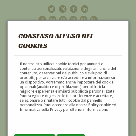
CONSENSO ALL'USO DEI
COOKIES
GALLERIA
D'ARTE
Il nostro sito utilizza cookie tecnici per annunci e
contenuti personalizzati, valutazione degli annunci e del
contenuto, osservazioni del pubblico e sviluppo di
DIPINTI E SCULTURE '800 E '900
prodotti, per archiviare e/o accedere a informazioni su
un dispositivo. Vorremmo anche impostare dei cookie
opzionali (analitici e di profilazione) per offrirti la
migliore esperienza e inviarti pubblicità personalizzata.
Puoi scegliere di gestire le tue preferenze e accettare,
selezionare o rifiutare tutti i cookie dal pannello
personalizza. Puoi accedere alla nostra
Policy cookie
ed
Informativa sulla Privacy per ulteriori informazioni.