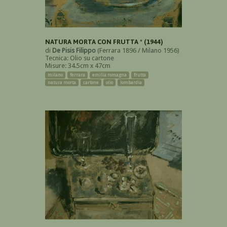
NATURA MORTA CON FRUTTA * (1944)
di
De Pisis Filippo
(Ferrara 1896 / Milano 1956)
Tecnica: Olio su cartone
Misure: 34.5cm x 47cm
milano
ferrara
emilia romagna
frutta
natura morta
cartone
olio
lombardia