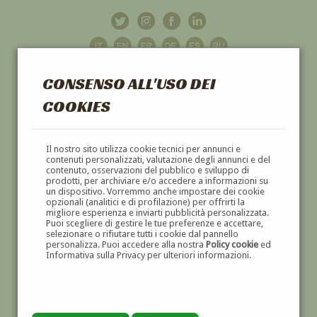
CONSENSO ALL'USO DEI
COOKIES
GALLERIA
D'ARTE
Il nostro sito utilizza cookie tecnici per annunci e
contenuti personalizzati, valutazione degli annunci e del
contenuto, osservazioni del pubblico e sviluppo di
DIPINTI E SCULTURE '800 E '900
prodotti, per archiviare e/o accedere a informazioni su
un dispositivo. Vorremmo anche impostare dei cookie
opzionali (analitici e di profilazione) per offrirti la
migliore esperienza e inviarti pubblicità personalizzata.
Puoi scegliere di gestire le tue preferenze e accettare,
selezionare o rifiutare tutti i cookie dal pannello
personalizza. Puoi accedere alla nostra
Policy cookie
ed
Informativa sulla Privacy per ulteriori informazioni.