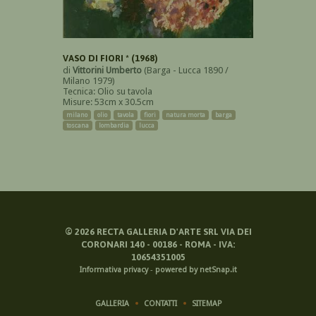
VASO DI FIORI * (1968)
di
Vittorini Umberto
(Barga - Lucca 1890 /
Milano 1979)
Tecnica: Olio su tavola
Misure: 53cm x 30.5cm
milano
olio
tavola
fiori
natura morta
barga
toscana
lombardia
lucca
©
2026
RECTA GALLERIA D'ARTE SRL VIA DEI
CORONARI 140 - 00186 - ROMA - IVA:
10654351005
Informativa privacy
-
powered by netSnap.it
GALLERIA
CONTATTI
SITEMAP