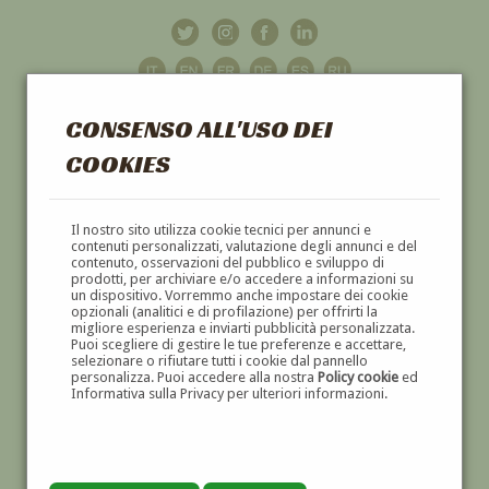
CONSENSO ALL'USO DEI
COOKIES
GALLERIA
D'ARTE
Il nostro sito utilizza cookie tecnici per annunci e
contenuti personalizzati, valutazione degli annunci e del
contenuto, osservazioni del pubblico e sviluppo di
DIPINTI E SCULTURE '800 E '900
prodotti, per archiviare e/o accedere a informazioni su
un dispositivo. Vorremmo anche impostare dei cookie
opzionali (analitici e di profilazione) per offrirti la
migliore esperienza e inviarti pubblicità personalizzata.
Puoi scegliere di gestire le tue preferenze e accettare,
selezionare o rifiutare tutti i cookie dal pannello
personalizza. Puoi accedere alla nostra
Policy cookie
ed
Informativa sulla Privacy per ulteriori informazioni.