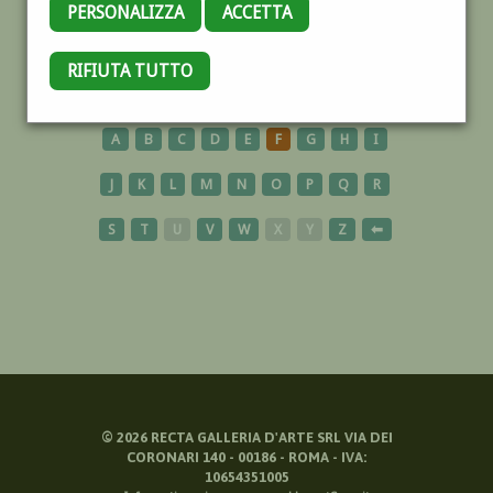
PERSONALIZZA
ACCETTA
MILANO
RIFIUTA TUTTO
A
B
C
D
E
F
G
H
I
J
K
L
M
N
O
P
Q
R
S
T
U
V
W
X
Y
Z
⬅
©
2026
RECTA GALLERIA D'ARTE SRL VIA DEI
CORONARI 140 - 00186 - ROMA - IVA:
10654351005