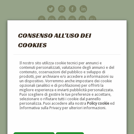
CONSENSO ALL'USO DEI
COOKIES
GALLERIA
D'ARTE
Il nostro sito utilizza cookie tecnici per annunci e
contenuti personalizzati, valutazione degli annunci e del
contenuto, osservazioni del pubblico e sviluppo di
DIPINTI E SCULTURE '800 E '900
prodotti, per archiviare e/o accedere a informazioni su
un dispositivo. Vorremmo anche impostare dei cookie
opzionali (analitici e di profilazione) per offrirti la
migliore esperienza e inviarti pubblicità personalizzata.
Puoi scegliere di gestire le tue preferenze e accettare,
selezionare o rifiutare tutti i cookie dal pannello
personalizza. Puoi accedere alla nostra
Policy cookie
ed
Informativa sulla Privacy per ulteriori informazioni.