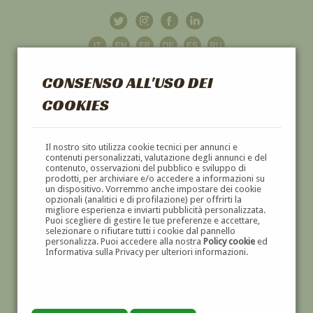
CONSENSO ALL'USO DEI
COOKIES
GALLERIA
D'ARTE
Il nostro sito utilizza cookie tecnici per annunci e
contenuti personalizzati, valutazione degli annunci e del
contenuto, osservazioni del pubblico e sviluppo di
DIPINTI E SCULTURE '800 E '900
prodotti, per archiviare e/o accedere a informazioni su
un dispositivo. Vorremmo anche impostare dei cookie
opzionali (analitici e di profilazione) per offrirti la
migliore esperienza e inviarti pubblicità personalizzata.
Puoi scegliere di gestire le tue preferenze e accettare,
selezionare o rifiutare tutti i cookie dal pannello
personalizza. Puoi accedere alla nostra
Policy cookie
ed
Informativa sulla Privacy per ulteriori informazioni.