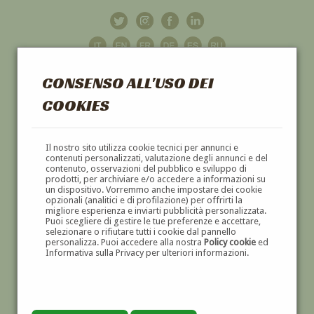
CONSENSO ALL'USO DEI
COOKIES
GALLERIA
D'ARTE
Il nostro sito utilizza cookie tecnici per annunci e
contenuti personalizzati, valutazione degli annunci e del
contenuto, osservazioni del pubblico e sviluppo di
DIPINTI E SCULTURE '800 E '900
prodotti, per archiviare e/o accedere a informazioni su
un dispositivo. Vorremmo anche impostare dei cookie
opzionali (analitici e di profilazione) per offrirti la
migliore esperienza e inviarti pubblicità personalizzata.
Puoi scegliere di gestire le tue preferenze e accettare,
selezionare o rifiutare tutti i cookie dal pannello
personalizza. Puoi accedere alla nostra
Policy cookie
ed
Informativa sulla Privacy per ulteriori informazioni.