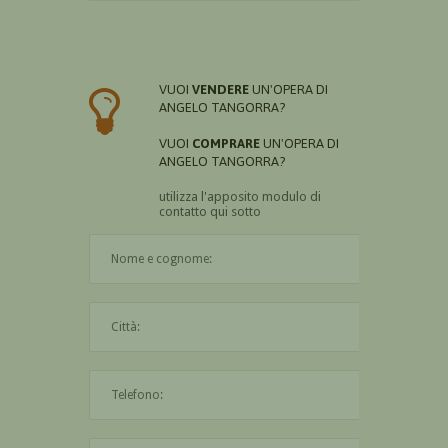
VUOI
VENDERE
UN'OPERA DI
ANGELO TANGORRA?
VUOI
COMPRARE
UN'OPERA DI
ANGELO TANGORRA?
utilizza l'apposito modulo di
contatto qui sotto
Il nome è obbligatorio
La città è obbligatoria
L'indirizzo mail non è valido