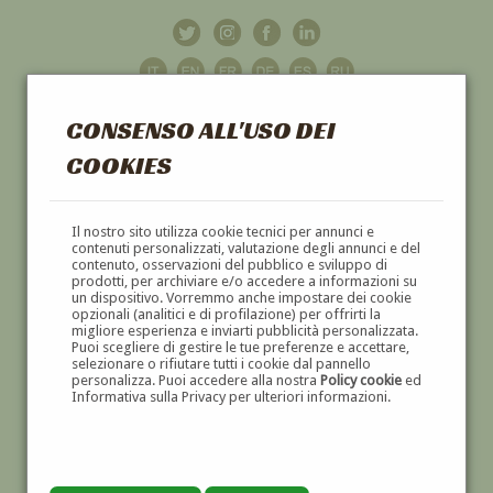
CONSENSO ALL'USO DEI
COOKIES
GALLERIA
D'ARTE
Il nostro sito utilizza cookie tecnici per annunci e
contenuti personalizzati, valutazione degli annunci e del
contenuto, osservazioni del pubblico e sviluppo di
DIPINTI E SCULTURE '800 E '900
prodotti, per archiviare e/o accedere a informazioni su
un dispositivo. Vorremmo anche impostare dei cookie
opzionali (analitici e di profilazione) per offrirti la
migliore esperienza e inviarti pubblicità personalizzata.
Puoi scegliere di gestire le tue preferenze e accettare,
selezionare o rifiutare tutti i cookie dal pannello
personalizza. Puoi accedere alla nostra
Policy cookie
ed
Informativa sulla Privacy per ulteriori informazioni.