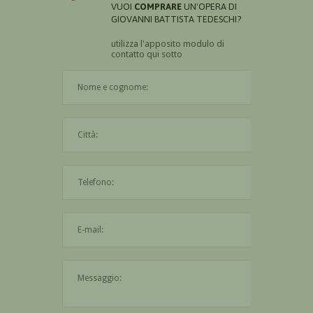
VUOI
COMPRARE
UN'OPERA DI
GIOVANNI BATTISTA TEDESCHI?
utilizza l'apposito modulo di
contatto qui sotto
Il nome è obbligatorio
La città è obbligatoria
L'indirizzo mail non è valido
Il messaggio è obbligatorio