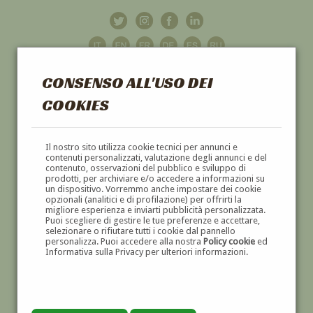
CONSENSO ALL'USO DEI
COOKIES
GALLERIA
D'ARTE
Il nostro sito utilizza cookie tecnici per annunci e
contenuti personalizzati, valutazione degli annunci e del
contenuto, osservazioni del pubblico e sviluppo di
DIPINTI E SCULTURE '800 E '900
prodotti, per archiviare e/o accedere a informazioni su
un dispositivo. Vorremmo anche impostare dei cookie
opzionali (analitici e di profilazione) per offrirti la
migliore esperienza e inviarti pubblicità personalizzata.
Puoi scegliere di gestire le tue preferenze e accettare,
selezionare o rifiutare tutti i cookie dal pannello
personalizza. Puoi accedere alla nostra
Policy cookie
ed
Informativa sulla Privacy per ulteriori informazioni.