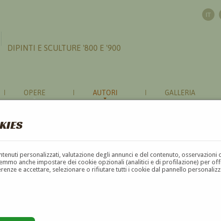
DIPINTI E SCULTURE '800 E '900
OPERE
AUTORI
GALLERIA
KIES
contenuti personalizzati, valutazione degli annunci e del contenuto, osservazioni 
mmo anche impostare dei cookie opzionali (analitici e di profilazione) per offrir
erenze e accettare, selezionare o rifiutare tutti i cookie dal pannello personali
G
H
I
J
K
L
M
N
O
P
Q
R
S
T
U