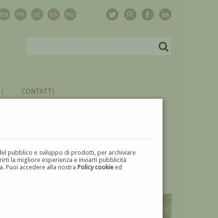
CONTATTI
del pubblico e sviluppo di prodotti, per archiviare
ti la migliore esperienza e inviarti pubblicità
zza. Puoi accedere alla nostra
Policy cookie
ed
V
W
X
Y
Z
⬅