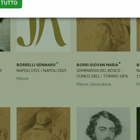
A TUTTO
BORRELLI GENNARO
BORRI GIOVAN MARIA
B
5
NAPOLI 1921 / NAPOLI 2019
SOMMARIVA DEL BOSCO -
N
CUNEO 1811 / TORINO 1876
1
Pittore
Pittore, Decoratore
Pi