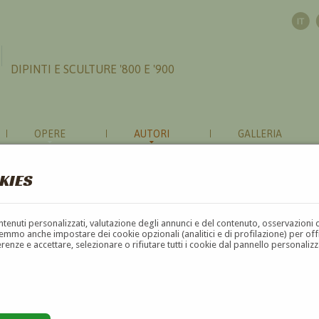
DIPINTI E SCULTURE '800 E '900
OPERE
AUTORI
GALLERIA
KIES
contenuti personalizzati, valutazione degli annunci e del contenuto, osservazioni 
mmo anche impostare dei cookie opzionali (analitici e di profilazione) per offrir
erenze e accettare, selezionare o rifiutare tutti i cookie dal pannello personali
G
H
I
J
K
L
M
N
O
P
Q
R
S
T
U