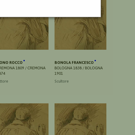
ONO ROCCO
BONOLA FRANCESCO
REMONA 1809 / CREMONA
BOLOGNA 1838 / BOLOGNA
874
1901
ttore
Scultore