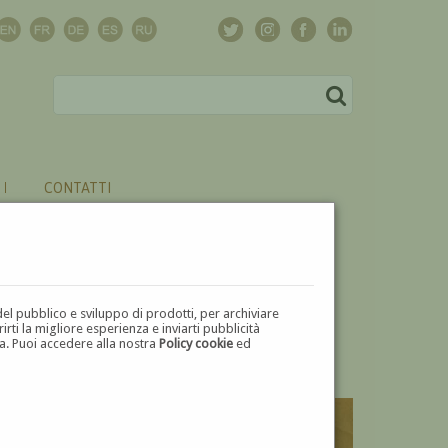
CONTATTI
del pubblico e sviluppo di prodotti, per archiviare
ti la migliore esperienza e inviarti pubblicità
zza. Puoi accedere alla nostra
Policy cookie
ed
V
W
X
Y
Z
⬅