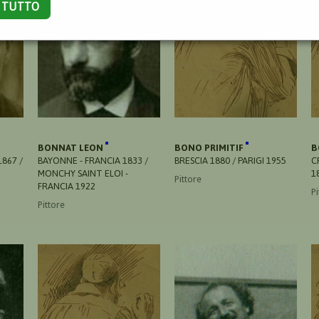
A TUTTO
BONNAT LEON
BONO PRIMITIF
B
867 /
BAYONNE - FRANCIA 1833 /
BRESCIA 1880 / PARIGI 1955
C
MONCHY SAINT ELOI -
1
Pittore
FRANCIA 1922
Pi
Pittore