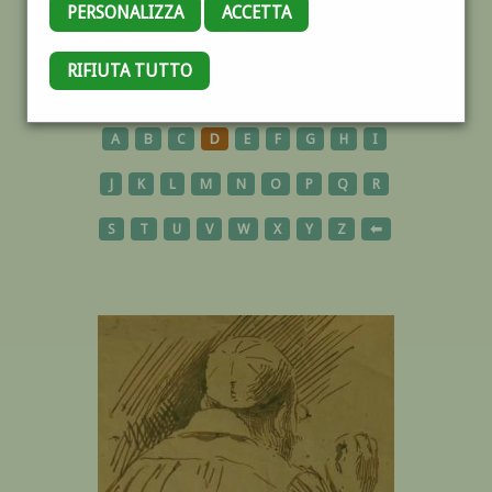
PERSONALIZZA
ACCETTA
RIFIUTA TUTTO
AUTORI
A
B
C
D
E
F
G
H
I
J
K
L
M
N
O
P
Q
R
S
T
U
V
W
X
Y
Z
⬅