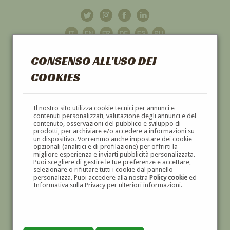
CONSENSO ALL'USO DEI
COOKIES
GALLERIA
D'ARTE
Il nostro sito utilizza cookie tecnici per annunci e
contenuti personalizzati, valutazione degli annunci e del
contenuto, osservazioni del pubblico e sviluppo di
DIPINTI E SCULTURE '800 E '900
prodotti, per archiviare e/o accedere a informazioni su
un dispositivo. Vorremmo anche impostare dei cookie
opzionali (analitici e di profilazione) per offrirti la
migliore esperienza e inviarti pubblicità personalizzata.
Puoi scegliere di gestire le tue preferenze e accettare,
selezionare o rifiutare tutti i cookie dal pannello
personalizza. Puoi accedere alla nostra
Policy cookie
ed
Informativa sulla Privacy per ulteriori informazioni.