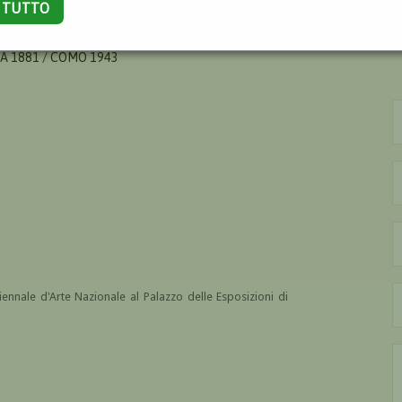
A TUTTO
O
A 1881 / COMO 1943
ennale d'Arte Nazionale al Palazzo delle Esposizioni di