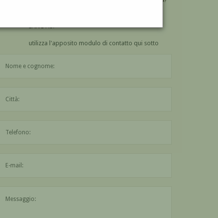
VUOI
COMPRARE
UN'OPERA DI ITALO DE
SANCTIS?
utilizza l'apposito modulo di contatto qui sotto
Il nome è obbligatorio
La città è obbligatoria
L'indirizzo mail non è valido
Il messaggio è obbligatorio