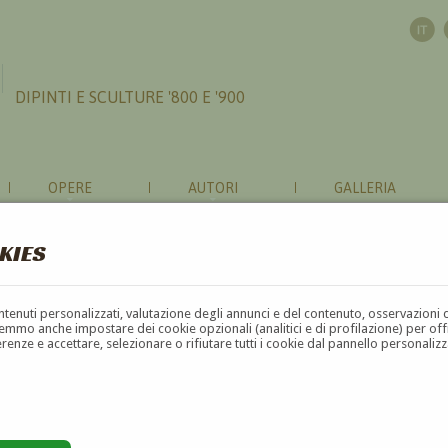
DIPINTI E SCULTURE '800 E '900
OPERE
AUTORI
GALLERIA
KIES
contenuti personalizzati, valutazione degli annunci e del contenuto, osservazioni 
mmo anche impostare dei cookie opzionali (analitici e di profilazione) per offrir
erenze e accettare, selezionare o rifiutare tutti i cookie dal pannello personali