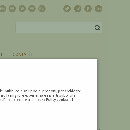
CONTATTI
del pubblico e sviluppo di prodotti, per archiviare
ti la migliore esperienza e inviarti pubblicità
zza. Puoi accedere alla nostra
Policy cookie
ed
VUOI
VENDERE
UN'OPERA DI ITALO DE SANCTIS?