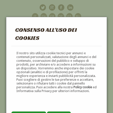
CONSENSO ALL'USO DEI
COOKIES
GALLERIA
D'ARTE
Il nostro sito utilizza cookie tecnici per annunci e
contenuti personalizzati, valutazione degli annunci e del
contenuto, osservazioni del pubblico e sviluppo di
DIPINTI E SCULTURE '800 E '900
prodotti, per archiviare e/o accedere a informazioni su
un dispositivo. Vorremmo anche impostare dei cookie
opzionali (analitici e di profilazione) per offrirti la
migliore esperienza e inviarti pubblicità personalizzata.
Puoi scegliere di gestire le tue preferenze e accettare,
selezionare o rifiutare tutti i cookie dal pannello
personalizza. Puoi accedere alla nostra
Policy cookie
ed
Informativa sulla Privacy per ulteriori informazioni.