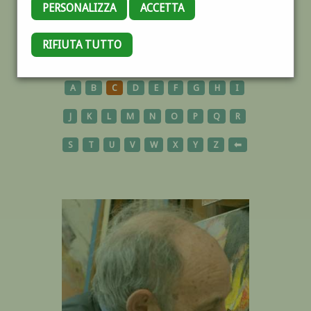
PERSONALIZZA
ACCETTA
RIFIUTA TUTTO
AUTORI
A
B
C
D
E
F
G
H
I
J
K
L
M
N
O
P
Q
R
S
T
U
V
W
X
Y
Z
⬅