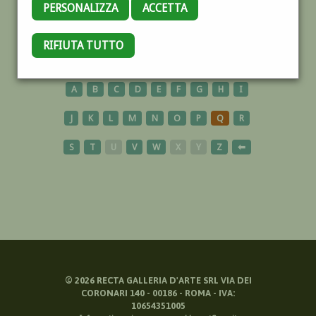
PERSONALIZZA
ACCETTA
ROSE
RIFIUTA TUTTO
A
B
C
D
E
F
G
H
I
J
K
L
M
N
O
P
Q
R
S
T
U
V
W
X
Y
Z
⬅
©
2026
RECTA GALLERIA D'ARTE SRL VIA DEI
CORONARI 140 - 00186 - ROMA - IVA:
10654351005