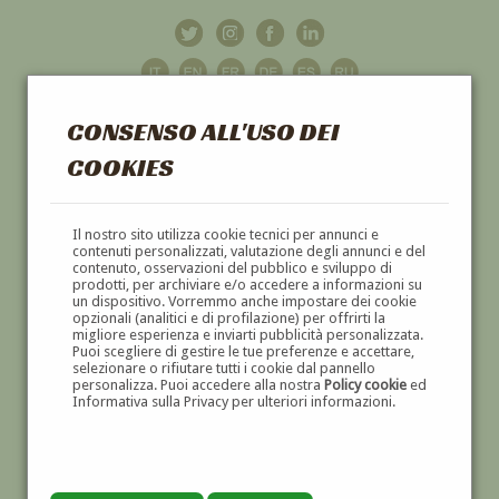
CONSENSO ALL'USO DEI
COOKIES
GALLERIA
D'ARTE
Il nostro sito utilizza cookie tecnici per annunci e
contenuti personalizzati, valutazione degli annunci e del
contenuto, osservazioni del pubblico e sviluppo di
DIPINTI E SCULTURE '800 E '900
prodotti, per archiviare e/o accedere a informazioni su
un dispositivo. Vorremmo anche impostare dei cookie
opzionali (analitici e di profilazione) per offrirti la
migliore esperienza e inviarti pubblicità personalizzata.
Puoi scegliere di gestire le tue preferenze e accettare,
selezionare o rifiutare tutti i cookie dal pannello
personalizza. Puoi accedere alla nostra
Policy cookie
ed
Informativa sulla Privacy per ulteriori informazioni.